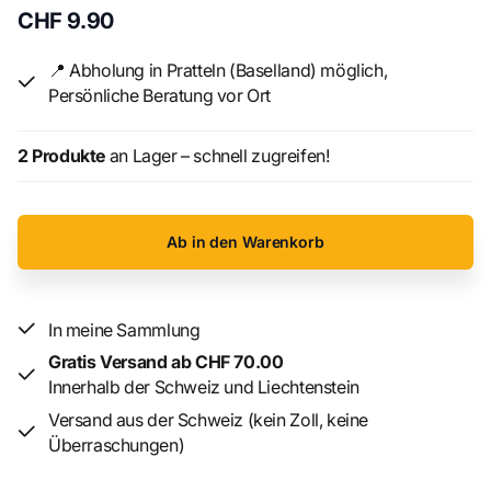
chan durch Stabilität und angenehme Haptik. Ob als
CHF 9.90
Spielfigur, Sammeldrache oder originelle Geschenkidee –
dieser Drache sorgt für magischen Spielspaß ab 3 Jahren.
📍 Abholung in Pratteln (Baselland) möglich,
Persönliche Beratung vor Ort
Produktdetails
2 Produkte
an Lager – schnell zugreifen!
Produkt:
Drache Aisu-chan
Artikelnummer:
1158
Ab in den Warenkorb
Marke:
Woobly
Material:
PLA (Kunststoff)
In meine Sammlung
Länge:
10 cm
Gratis Versand ab CHF 70.00
Innerhalb der Schweiz und Liechtenstein
Altersempfehlung:
ab 3 Jahren
Versand aus der Schweiz (kein Zoll, keine
Überraschungen)