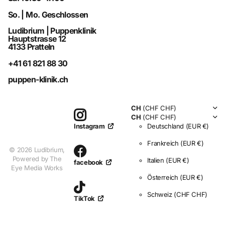
So. | Mo. Geschlossen
Ludibrium | Puppenklinik
Hauptstrasse 12
4133 Pratteln
+41 61 821 88 30
puppen-klinik.ch
CH
(CHF CHF)
CH
(CHF CHF)
Deutschland
(EUR €)
Instagram
Frankreich
(EUR €)
©
2026
Ludibrium,
Powered by The
Italien
(EUR €)
facebook
Eye Media Works
Österreich
(EUR €)
Schweiz
(CHF CHF)
TikTok