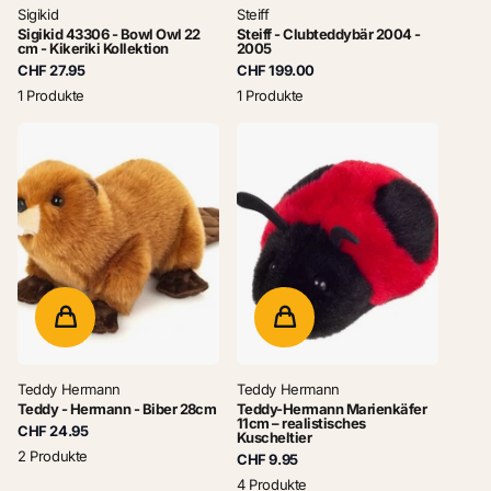
Sigikid
Steiff
Sigikid 43306 - Bowl Owl 22
Steiff - Clubteddybär 2004 -
cm - Kikeriki Kollektion
2005
CHF 27.95
CHF 199.00
1 Produkte
1 Produkte
Teddy Hermann
Teddy Hermann
Teddy - Hermann - Biber 28cm
Teddy-Hermann Marienkäfer
11cm – realistisches
CHF 24.95
Kuscheltier
2 Produkte
CHF 9.95
4 Produkte