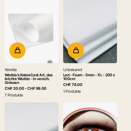
Worbla
Unbekannt
Worbla’s KobraCast Art, das
Led - Foam - 5mm - XL - 200 x
leichte Worbla - In versch.
100cm
Grössen
CHF 78.00
CHF 20.00
- CHF 99.00
1 Produkte
7 Produkte