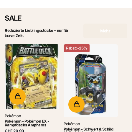
SALE
Reduzierte Lieblingsstücke – nur für
Mehr
kurze Zeit.
Rabatt
-25%
Pokémon
Pokémon - Pokémon EX -
Pokémon
Kampfdecks Ampharos
Pokémon - Schwert & Schild
CHF 20.90