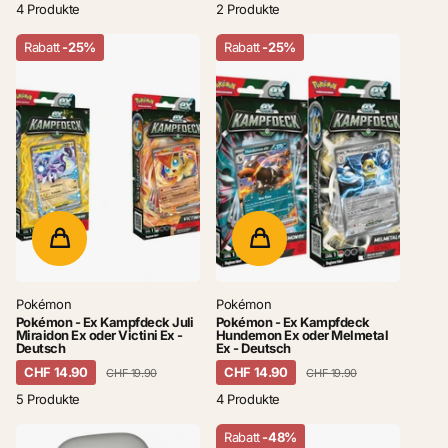
4 Produkte
2 Produkte
Rabatt
-25%
Rabatt
-25%
Pokémon
Pokémon
Pokémon - Ex Kampfdeck Juli
Pokémon - Ex Kampfdeck
Miraidon Ex oder Victini Ex -
Hundemon Ex oder Melmetal
Deutsch
Ex - Deutsch
CHF 14.90
CHF 14.90
CHF 19.90
CHF 19.90
5 Produkte
4 Produkte
Rabatt
-48%