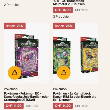
10.5 - GO Kampfdeck
Melmetal V - Deutsch
2 Produkte
CHF 14.90
CHF 19.90
3 Produkte
Rabatt
-25%
Rabatt
-25%
Pokémon
Pokémon
Pokémon - Pokémon EX -
Pokémon - Ex Kampfdeck
Kampfdecks July Baojian oder
Kapu - Riki Ex oder Eisenblatt
Granforgita DE (MQ6)
Ex - Deutsch
CHF 14.90
CHF 14.90
CHF 19.90
CHF 19.90