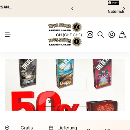
Puppenklinik
HIER GEHTS ZUR
Puppenklinik
GRATIS VERSAND AB 70.00 CHF
Natürlich
Natürlich
CH
(CHF CHF)
0
Mehr
Gratis
Lieferung