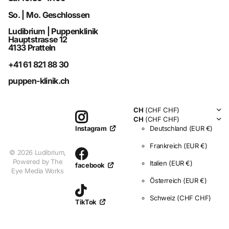
So. | Mo. Geschlossen
Ludibrium | Puppenklinik
Hauptstrasse 12
4133 Pratteln
+41 61 821 88 30
puppen-klinik.ch
CH
(CHF CHF)
CH
(CHF CHF)
Deutschland
(EUR €)
Instagram
Frankreich
(EUR €)
©
2026
Ludibrium,
Powered by The
Italien
(EUR €)
facebook
Eye Media Works
Österreich
(EUR €)
Schweiz
(CHF CHF)
TikTok