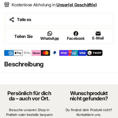
realistische Wirkung und die feine Ausarbeitung. Die vier
Kostenlose Abholung in
Unser(e) Geschäft(e)
Gläser sind eine vielseitige Ergänzung für jede Sammlung
und bieten zahlreiche Möglichkeiten für kreative 1:12-
Teile es
Darstellungen.
Details auf einen Blick
Teilen Sie
E-Mail
WhatsApp
Facebook
Maßstab: 1:12
Inhalt: 4 Gläser
Durchmesser: 4mm
Höhe: 10mm
Beschreibung
Persönlich für dich
Wunschprodukt
da – auch vor Ort.
nicht gefunden?
Besuche unseren Shop in
Du findest dein Produkt nicht?
Pratteln oder bestelle bequem
Kontaktiere uns.