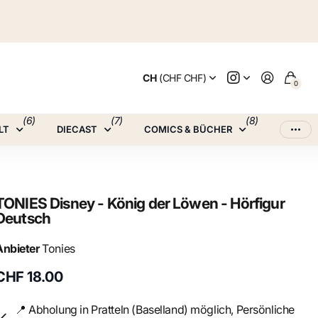
CH
(CHF CHF)
0
(6)
(7)
(8)
LT
DIECAST
COMICS & BÜCHER
TONIES Disney - König der Löwen - Hörfigur
Deutsch
Anbieter
Tonies
CHF 18.00
📍 Abholung in Pratteln (Baselland) möglich, Persönliche