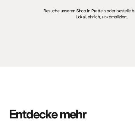
machen. Mit ihnen lebt Simba unbeschwert in den Tag hinein
Besuche unseren Shop in Pratteln oder bestelle 
Schreckensherrschaft berichtet. Simba muss sich zwischen S
Lokal, ehrlich, unkompliziert.
Laufzeit ca. 48 Minuten
Entdecke mehr