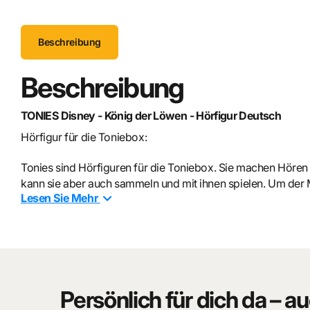
Beschreibung
Beschreibung
TONIES Disney - König der Löwen - Hörfigur Deutsch
Hörfigur für die Toniebox:
Tonies sind Hörfiguren für die Toniebox. Sie machen Hören
kann sie aber auch sammeln und mit ihnen spielen. Um der Mu
Lesen Sie
Mehr
Toniebox.
Als
unbekümmerter
Löwenjunge kann es Simba kaum erwart
Vater Mufasa bereitet ihn sorgfältig auf diese Rolle vor und
Mufasas hinterlistiger Bruder Scar hat mit den Hyänen ein
streitig zu machen. Er lockt Mufasa in eine tödliche Falle u
Persönlich für dich da – au
Auf der Flucht trifft er neue Freunde – Timon und Pumbaa, 