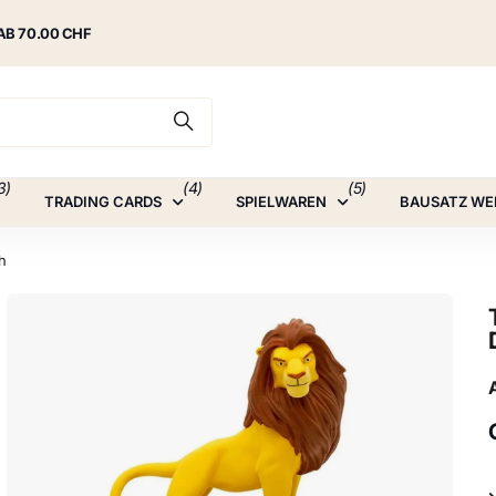
AB 70.00 CHF
3)
(4)
(5)
TRADING CARDS
SPIELWAREN
BAUSATZ WE
h