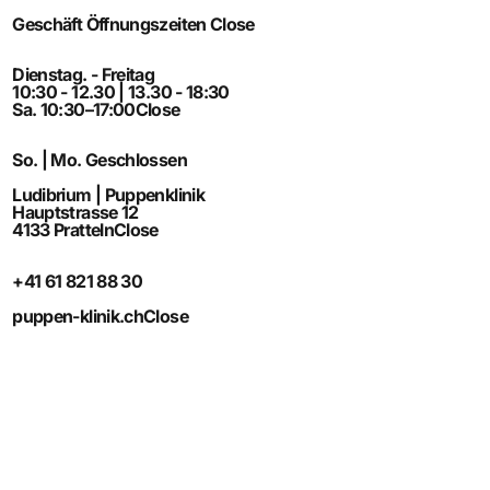
Geschäft Öffnungszeiten
Close
Dienstag. - Freitag
10:30 - 12.30 | 13.30 - 18:30
Sa. 10:30–17:00
Close
So. | Mo. Geschlossen
Ludibrium | Puppenklinik
Hauptstrasse 12
4133 Pratteln
Close
+41 61 821 88 30
puppen-klinik.ch
Close