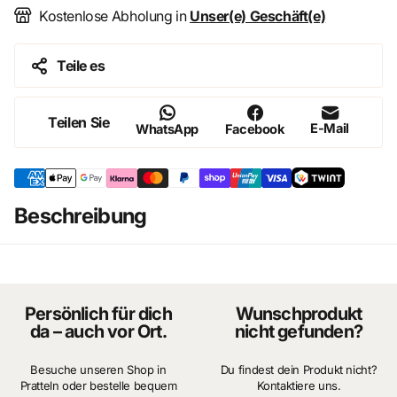
und sammlerwürdiger Detailqualität
Kostenlose Abholung in
Unser(e) Geschäft(e)
Jeder Teppich ist eine
leere Bühne für deine kreative
Handschrift
Teile es
Details
Teilen Sie
E-Mail
WhatsApp
Facebook
Exklusives Miniatur-Teppich Set (mehrere Designs)
Maßstab: ca. 1:12
Selbstkolorierbare Oberfläche für individuelle
Gestaltung
Beschreibung
Feine Struktur für realistische Textilwirkung
Ideal für hochwertige Puppenstuben, Dioramen &
Sammlervitrinen
Boutique-/Sammlerqualität (kein Massenprodukt)
Persönlich für dich
Wunschprodukt
Für Sammler & Künstler gedacht
da – auch vor Ort.
nicht gefunden?
Dieses Set richtet sich an:
Besuche unseren Shop in
Du findest dein Produkt nicht?
Pratteln oder bestelle bequem
Kontaktiere uns.