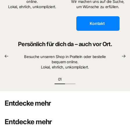
Miniatur-Sammler mit Fokus auf Detail & Authentizität
online.
Wir machen uns auf die Suche,
Lokal, ehrlich, unkompliziert.
um Wünsche zu erfüllen.
Dioramenbauer & Interior-Artists
DIY-Künstler im High-End Bereich
Liebhaber einzigartiger Puppenhaus-Ästhetik
Kontakt
Persönlich für dich da – auch vor Ort.
Besuche unseren Shop in Pratteln oder bestelle
bequem online.
Lokal, ehrlich, unkompliziert.
Entdecke mehr
Entdecke mehr