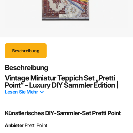
Beschreibung
Beschreibung
Vintage Miniatur Teppich Set „Pretti
Point“ – Luxury DIY Sammler Edition |
Selbstkolorierbare Puppenhaus
Lesen Sie
Mehr
Teppiche 1:12
Das
„Pretti Point“ Miniatur Teppich Set
ist eine exklusive
Künstlerisches DIY-Sammler-Set Pretti Point
Sammler-Edition für anspruchsvolle Puppenhaus-
Enthusiasten und Miniatur-Künstler.
Anbieter
Pretti Point