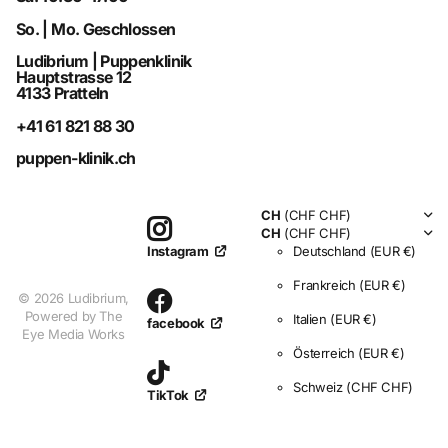
So. | Mo. Geschlossen
Ludibrium | Puppenklinik
Hauptstrasse 12
4133 Pratteln
+41 61 821 88 30
puppen-klinik.ch
CH
(CHF CHF)
CH
(CHF CHF)
Deutschland
(EUR €)
Instagram
Frankreich
(EUR €)
©
2026
Ludibrium,
Powered by The
Italien
(EUR €)
facebook
Eye Media Works
Österreich
(EUR €)
Schweiz
(CHF CHF)
TikTok