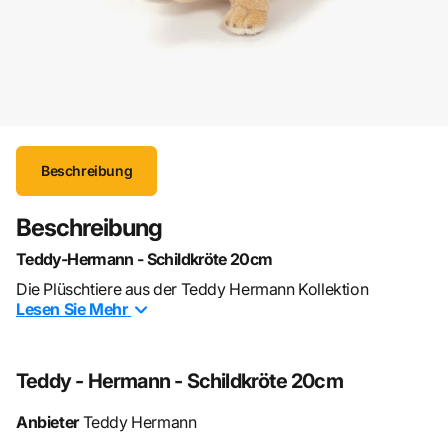
Beschreibung
Beschreibung
Teddy-Hermann - Schildkröte 20cm
Die Plüschtiere aus der Teddy Hermann Kollektion
Lesen Sie
Mehr
vereinen die Ansprüche von Kindern und Eltern
gleichermassen: kindgerecht gestaltet und mit vielen
liebevollen Details ganz besonders sorgfältig verarbeitet.
Teddy - Hermann - Schildkröte 20cm
Das Produkt ist pflegeleicht: waschbar bei 30 Grad mit
Wollwaschmittel, Schleudern bei max. 600 Umdrehungen.
Anbieter
Teddy Hermann
Danach liegend an der Luft trocknen. Nicht in den Trockner