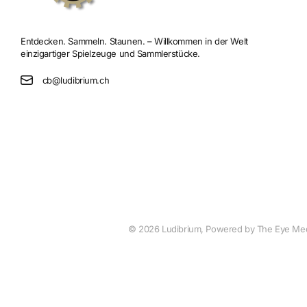
Entdecken. Sammeln. Staunen. – Willkommen in der Welt
einzigartiger Spielzeuge und Sammlerstücke.
cb@ludibrium.ch
©
2026
Ludibrium, Powered by The Eye Me