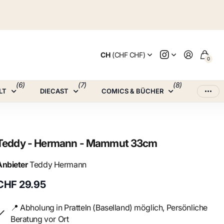
CH
(CHF CHF)
0
(6)
(7)
(8)
LT
DIECAST
COMICS & BÜCHER
Teddy - Hermann - Mammut 33cm
Anbieter
Teddy Hermann
CHF 29.95
📍 Abholung in Pratteln (Baselland) möglich, Persönliche
Beratung vor Ort