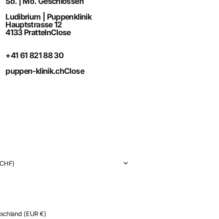
So. | Mo. Geschlossen
Ludibrium | Puppenklinik
Hauptstrasse 12
4133 Pratteln
Close
+41 61 821 88 30
puppen-klinik.ch
Close
CHF)
tschland
(EUR €)