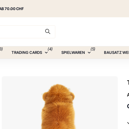
AB 70.00 CHF
3)
(4)
(5)
TRADING CARDS
SPIELWAREN
BAUSATZ WE