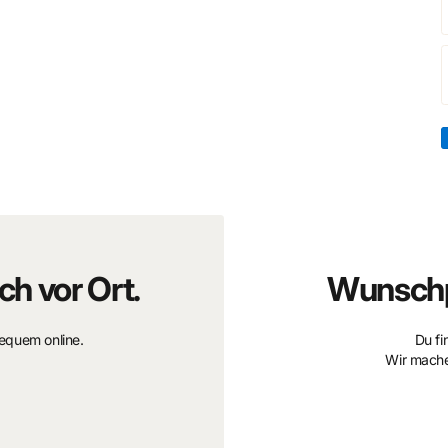
ch vor Ort.
Wunschp
bequem online.
Du fi
Wir mache