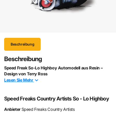
Beschreibung
Beschreibung
Speed Freak So-Lo Highboy Automodell aus Resin –
Design von
Terry Ross
Lesen Sie
Mehr
Das
Speed Freak So-Lo Highboy Automodell aus Resin
ist ein absolutes Highlight für Hot-Rod- und Custom-Car-
Fans. Inspiriert vom legendären Künstler
Terry Ross
,
Speed Freaks Country Artists So - Lo Highboy
vereint dieses Modell klassische Highboy-Proportionen mit
überzeichneter „So-Lo“-Optik und dynamischem Street-
Anbieter
Speed Freaks Country Artists
Rod-Charme. Jede Linie und Kontur spiegelt die