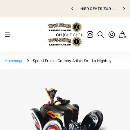
Puppenklinik
HIER GEHTS ZUR
Puppenklinik
GRATIS VERSAND AB 70.00 CHF
HIER GEHTS ZUR
Puppenkli
Puppenkli
Natürlich
CH
(CHF CHF)
0
Homepage
Speed Freaks Country Artists So - Lo Highboy