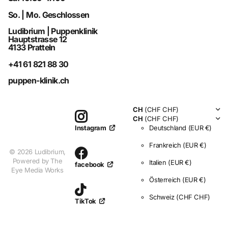
So. | Mo. Geschlossen
Ludibrium | Puppenklinik
Hauptstrasse 12
4133 Pratteln
+41 61 821 88 30
puppen-klinik.ch
CH
(CHF CHF)
CH
(CHF CHF)
Deutschland
(EUR €)
Instagram
Frankreich
(EUR €)
©
2026
Ludibrium,
Powered by The
Italien
(EUR €)
facebook
Eye Media Works
Österreich
(EUR €)
Schweiz
(CHF CHF)
TikTok