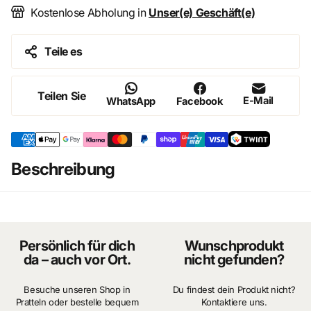
Hochwertige Resin-Ausführung mit feinen Details
Kostenlose Abholung in
Unser(e) Geschäft(e)
Präzise Lackierung & authentische Proportionen
Teile es
Perfekt für Sammler, Hot-Rod-Fans & Custom-Car-
Enthusiasten
Teilen Sie
E-Mail
WhatsApp
Facebook
Recherchen zeigen, dass der So‑Lo Highboy (und
ähnliche Modelle aus der „Speed Freaks“‑Reihe)
überwiegend
ältere, original erschienene
Sammlerstücke
sind, die heute vor allem über
Beschreibung
Zweitmärkte verkauft werden.
OVP enthalten
Persönlich für dich
Wunschprodukt
da – auch vor Ort.
nicht gefunden?
Besuche unseren Shop in
Du findest dein Produkt nicht?
Pratteln oder bestelle bequem
Kontaktiere uns.