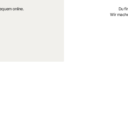
hentischem Used-Look. Perfekt für alle, die ihrem
bequem online.
Du fi
eihen möchten.
Wir mache
Master Sword nicht mehr makellos ist, sondern die Spuren
ruchstruktur
ed“-Look
e
bertragen und ausschneiden. Durch gezieltes Formen,
digter Look – ideal für epische Cosplays.