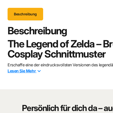
Beschreibung
Beschreibung
The Legend of Zelda – 
Cosplay Schnittmuster
Erschaffe eine der eindrucksvollsten Versionen des legend
detailreichen
Cosplay Schnittmuster für das zerstörte Ma
Lesen Sie
Mehr
Form der Klinge, wie sie von
Link
getragen wird, bietet dies
Klassikers.
⚔️ Produktbeschreibung
Persönlich für dich da – au
Dieses hochwertige Schnittmuster zeigt das
Broken Maste