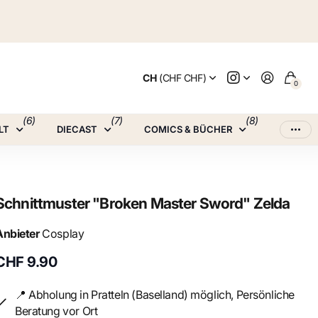
CH
(CHF CHF)
0
(6)
(7)
(8)
LT
DIECAST
COMICS & BÜCHER
Schnittmuster "Broken Master Sword" Zelda
Anbieter
Cosplay
CHF 9.90
📍 Abholung in Pratteln (Baselland) möglich, Persönliche
Beratung vor Ort