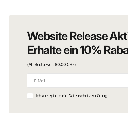
🎭 Perfekt geeignet für:
Cosplay-Events & Conventions
Website Release Akt
Fotoshootings mit dramatischem Storytelling
Zelda-Fans & Sammler
Erhalte ein 10% Rab
DIY- und Crafting-Enthusiasten
(Ab Bestellwert 80.00 CHF)
Ich akzeptiere die Datenschutzerklärung.