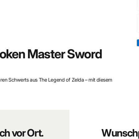
Broken Master Sword
ären Schwerts aus
The Legend of Zelda
– mit diesem
ster Sword
! Inspiriert von der dramatischen, beschädigten
es Template eine einzigartige und düstere Variante des
ch vor Ort.
Wunschp
r Sword
in seiner ikonischen, zerstörten Form – mit