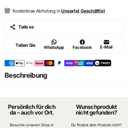
Perfekt für Puppenhäuser, Dioramen und Sammlungen
Nostalgischer Charakter mit detailreicher Verarbeitung
Kostenlose Abholung in
Unser(e) Geschäft(e)
Teile es
Produktdetails
Maßstab: 1:12
Teilen Sie
E-Mail
Material: Metall Legierung
WhatsApp
Facebook
Design: Miniatur Schminkspiegel / Tischspiegel
Verwendung: Puppenhaus, Diorama, Miniatur-
Schlafzimmer
Stil: Klassisch, elegant, detailreich
Beschreibung
Masse : Breite 1.8cm Höhe 5cm
Persönlich für dich
Wunschprodukt
da – auch vor Ort.
nicht gefunden?
Besuche unseren Shop in
Du findest dein Produkt nicht?