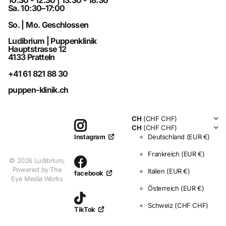
10:30 - 12.30 | 13.30 - 18:30
Sa. 10:30–17:00
So. | Mo. Geschlossen
Ludibrium | Puppenklinik
Hauptstrasse 12
4133 Pratteln
+41 61 821 88 30
puppen-klinik.ch
CH
(CHF CHF)
CH
(CHF CHF)
Deutschland
(EUR €)
Instagram
Frankreich
(EUR €)
©
2026
Ludibrium,
Powered by The
Italien
(EUR €)
facebook
Eye Media Works
Österreich
(EUR €)
Schweiz
(CHF CHF)
TikTok