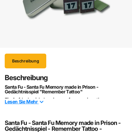
Beschreibung
Beschreibung
Santa Fu - Santa Fu Memory made in Prison -
Gedächtnisspiel "Remember Tattoo"
Ein Aufdeckspiel, das einen gefangen nimmt!
Lesen Sie
Mehr
Eine alte Gefängnisregel besagt: Alles sehen, aber nicht
hinsehen. Hier kommt es darauf an, die zueinander
gehörenden Paare zu finden, bevor es jemand anderes tut.​
Santa Fu - Santa Fu Memory made in Prison -
Gedächtnisspiel - Remember Tattoo -
Und warum nennt man eine Haftanstalt Haftanstalt? Weil