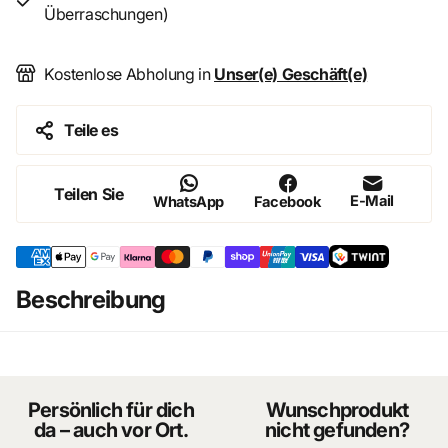
Überraschungen)
einfache Regeln, verbindet Generationen, schafft
Gemeinsamkeit und macht immer wieder aufs Neue Spaß.
Kostenlose Abholung in
Unser(e) Geschäft(e)
Für 2- 5 Spieler, ab 8 Jahren.
Teile es
Teilen Sie
E-Mail
WhatsApp
Facebook
Beschreibung
Persönlich für dich
Wunschprodukt
da – auch vor Ort.
nicht gefunden?