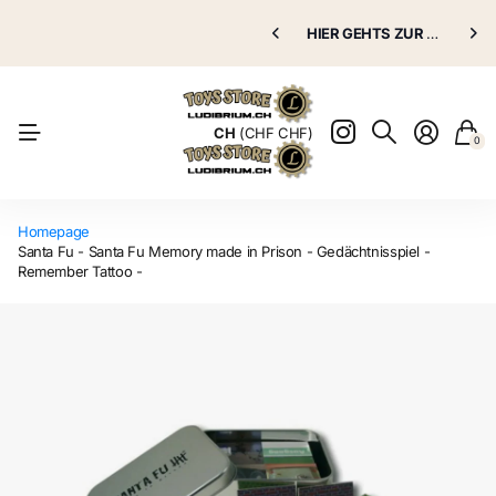
Puppenklinik
HIER GEHTS ZUR
Puppenklinik
GRATIS VERSAND AB 70.00 CHF
HIER GEHTS ZUR
Puppenkli
Puppenkli
Natürlich
CH
(CHF CHF)
0
Homepage
Santa Fu - Santa Fu Memory made in Prison - Gedächtnisspiel -
Remember Tattoo -