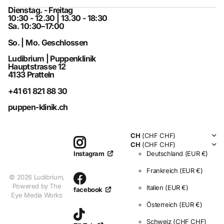
Dienstag. - Freitag
10:30 - 12.30 | 13.30 - 18:30
Sa. 10:30–17:00
So. | Mo. Geschlossen
Ludibrium | Puppenklinik
Hauptstrasse 12
4133 Pratteln
+41 61 821 88 30
puppen-klinik.ch
CH
(CHF CHF)
CH
(CHF CHF)
Deutschland
(EUR €)
Instagram
Frankreich
(EUR €)
©
2026
Ludibrium,
Powered by The
Italien
(EUR €)
facebook
Eye Media Works
Österreich
(EUR €)
Schweiz
(CHF CHF)