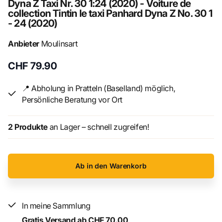
Dyna Z Taxi Nr. 30 1:24 (2020) - Voiture de
Maßstab 1:24.
collection Tintin le taxi Panhard Dyna Z No. 30 1
- 24 (2020)
Nr. 30
das Panhard Dyna Z Taxi aus dem Album Kohle an
Bord
Anbieter
Moulinsart
Voiture de collection officielle en résine Tintin avec son
CHF 79.90
socle de présentation et livret explicatif en Français et
Anglais.
📍 Abholung in Pratteln (Baselland) möglich,
Persönliche Beratung vor Ort
Echelle 1:24.
2 Produkte
an Lager – schnell zugreifen!
No. 30 le taxi Panhard Dyna Z de
l'album coke en stock.
Ab in den Warenkorb
In meine Sammlung
Gratis Versand ab CHF 70.00