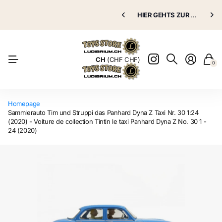
Puppenklinik
HIER GEHTS ZUR
Puppenklinik
GRATIS VERSAND AB 70.00 CHF
HIER GEHTS ZUR
Puppenkli
Puppenkli
Natürlich
CH
(CHF CHF)
0
Homepage
Sammlerauto Tim und Struppi das Panhard Dyna Z Taxi Nr. 30 1:24
(2020) - Voiture de collection Tintin le taxi Panhard Dyna Z No. 30 1 -
24 (2020)