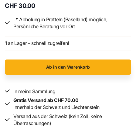
CHF 30.00
Material: Resin
Masse: 5 cm
📍 Abholung in Pratteln (Baselland) möglich,
Persönliche Beratung vor Ort
1
an Lager – schnell zugreifen!
Ab in den Warenkorb
In meine Sammlung
Gratis Versand ab CHF 70.00
Innerhalb der Schweiz und Liechtenstein
Versand aus der Schweiz (kein Zoll, keine
Überraschungen)