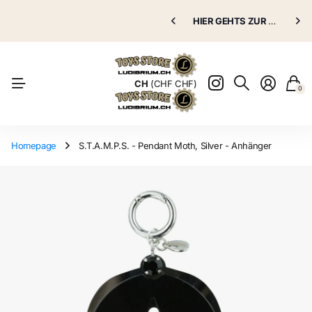
Puppenklinik
HIER GEHTS ZUR
Puppenklinik
GRATIS VERSAND AB 70.00 CHF
HIER GEHTS ZUR
Puppenkli
Puppenkli
Natürlich
CH
(CHF CHF)
0
Homepage
S.T.A.M.P.S. - Pendant Moth, Silver - Anhänger