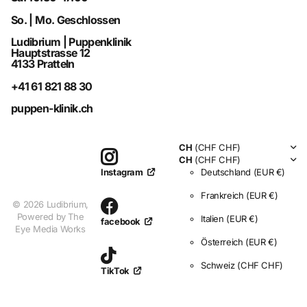
So. | Mo. Geschlossen
Ludibrium | Puppenklinik
Hauptstrasse 12
4133 Pratteln
+41 61 821 88 30
puppen-klinik.ch
CH
(CHF CHF)
CH
(CHF CHF)
Deutschland
(EUR €)
Instagram
Frankreich
(EUR €)
©
2026
Ludibrium,
Powered by The
Italien
(EUR €)
facebook
Eye Media Works
Österreich
(EUR €)
Schweiz
(CHF CHF)
TikTok