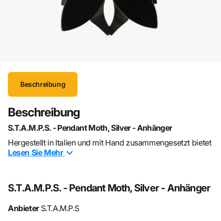
Beschreibung
Beschreibung
S.T.A.M.P.S. - Pendant Moth, Silver - Anhänger
Hergestellt in Italien und mit Hand zusammengesetzt bietet
Lesen Sie
Mehr
dir unserer Schmuck ein qualitativ hochwertiges Fashion
Accessoire. Egal ob schlicht oder expressiv, durch seine
unterschiedlichen Farben und Formen eröffnet er dir die
S.T.A.M.P.S. - Pendant Moth, Silver - Anhänger
Möglichkeit deiner Persönlichkeit Ausdruck zu verleihen.
Anbieter
S.T.A.M.P.S
Farbe: Silber, Schwarz
Stil Schmuck: elegant