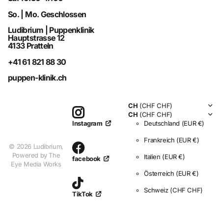
So. | Mo. Geschlossen
Ludibrium | Puppenklinik
Hauptstrasse 12
4133 Pratteln
+41 61 821 88 30
puppen-klinik.ch
CH
(CHF CHF)
CH
(CHF CHF)
Deutschland
(EUR €)
Instagram
Frankreich
(EUR €)
©
2026
Ludibrium,
Powered by The
Italien
(EUR €)
facebook
Eye Media Works
Österreich
(EUR €)
Schweiz
(CHF CHF)
TikTok