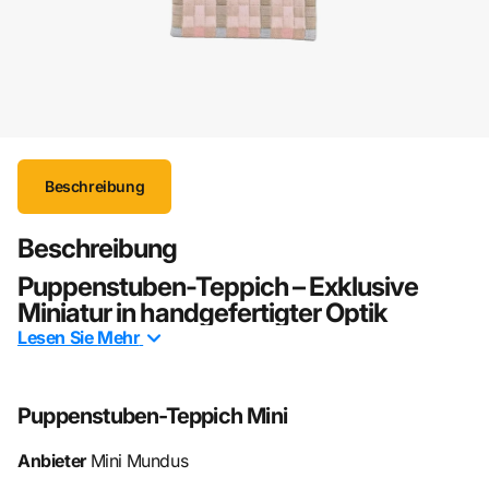
Beschreibung
Beschreibung
Puppenstuben-Teppich – Exklusive
Miniatur in handgefertigter Optik
Lesen Sie
Mehr
Verleihen Sie Ihrer Puppenstube eine Aura von Eleganz und
zeitloser Schönheit mit diesem
hochwertigen Miniatur-
Teppich im Maßstab 1:12
. Inspiriert von klassischer
Puppenstuben-Teppich Mini
Handwerkskunst und traditionellen Designs überzeugt
dieses exklusive Accessoire durch seine
detailreiche Optik
Anbieter
Mini Mundus
und stilvolle Ausstrahlung
.