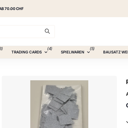
AB 70.00 CHF
3)
(4)
(5)
TRADING CARDS
SPIELWAREN
BAUSATZ WE