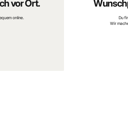
ch vor Ort.
Wunschp
rtiger Ausstrahlung.
bequem online.
Du fi
Wir mache