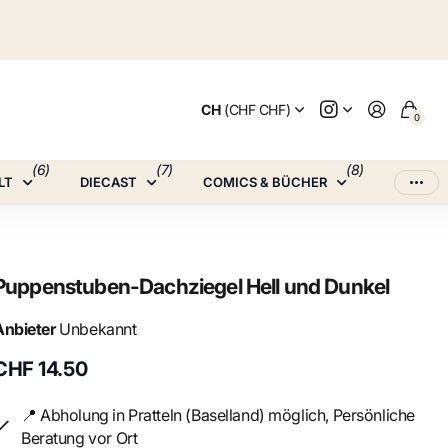
CH
(CHF CHF)
0
(6)
(7)
(8)
LT
DIECAST
COMICS & BÜCHER
Puppenstuben-Dachziegel Hell und Dunkel
Anbieter
Unbekannt
CHF 14.50
📍 Abholung in Pratteln (Baselland) möglich, Persönliche
Beratung vor Ort