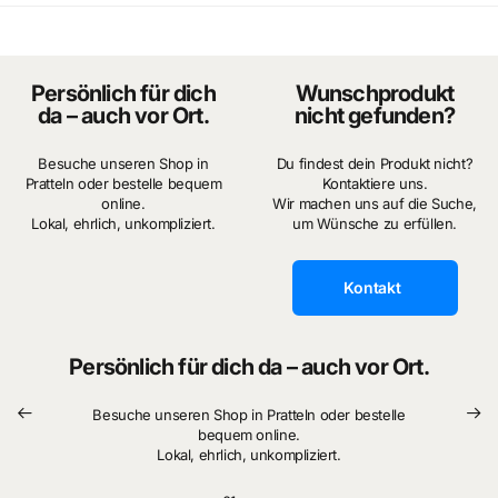
👉 Call‑to‑Action
Gönn dir jetzt eine
Popglow faltbare LED‑Lampe
und
Persönlich für dich
Wunschprodukt
verwandle dein Zimmer in eine gemütliche Lichtwelt!
da – auch vor Ort.
nicht gefunden?
Besuche unseren Shop in
Du findest dein Produkt nicht?
Pratteln oder bestelle bequem
Kontaktiere uns.
online.
Wir machen uns auf die Suche,
Lokal, ehrlich, unkompliziert.
um Wünsche zu erfüllen.
Kontakt
Persönlich für dich da – auch vor Ort.
Besuche unseren Shop in Pratteln oder bestelle
bequem online.
Lokal, ehrlich, unkompliziert.