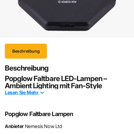
Beschreibung
Beschreibung
Popglow Faltbare LED‑Lampen –
Ambient Lighting mit Fan‑Style
Lesen Sie
Mehr
Verwandle jeden Raum in eine
stimmungsvolle, kreative
Lichtquelle
mit den
Popglow faltbaren USB‑Lampen
!
Diese innovativen Lampen kombinieren
stylisches
Popglow Faltbare Lampen
Design
,
funktionale Beleuchtung
und
tragbare Flexibilität
in einem – ideal für Zuhause, Gaming‑Setup, Schlafzimmer
Anbieter
Nemesis Now Ltd
oder als Fan‑Merchandise. Jede Lampe entfaltet sich aus