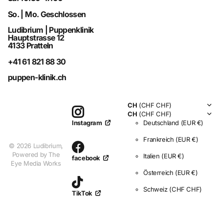
So. | Mo. Geschlossen
Ludibrium | Puppenklinik
Hauptstrasse 12
4133 Pratteln
+41 61 821 88 30
puppen-klinik.ch
CH
(CHF CHF)
CH
(CHF CHF)
Deutschland
(EUR €)
Instagram
Frankreich
(EUR €)
©
2026
Ludibrium,
Powered by The
Italien
(EUR €)
facebook
Eye Media Works
Österreich
(EUR €)
Schweiz
(CHF CHF)
TikTok