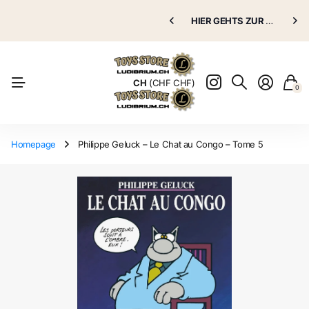
Puppenklinik
HIER GEHTS ZUR
Puppenklinik
GRATIS VERSAND AB 70.00 CHF
HIER GEHTS ZUR
Puppenkli
Puppenkli
Natürlich
CH
(CHF CHF)
0
Homepage
Philippe Geluck – Le Chat au Congo – Tome 5