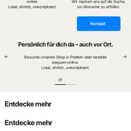
online.
Wir machen uns auf die Suche,
Perfekt für Sammler und Retro-Fans
Lokal, ehrlich, unkompliziert.
um Wünsche zu erfüllen.
Der Pantasy 85039 ist ein echtes Statement-Piece für alle,
die die Ästhetik der 80er lieben. Ob als Geschenk,
Kontakt
Sammlerstück oder stylische Deko – dieses Modell bringt
die Ära der Kassettenmusik zurück ins Heute.
Persönlich für dich da – auch vor Ort.
Besuche unseren Shop in Pratteln oder bestelle
bequem online.
Lokal, ehrlich, unkompliziert.
Entdecke mehr
Entdecke mehr