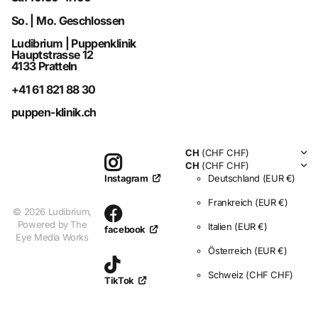
So. | Mo. Geschlossen
Ludibrium | Puppenklinik
Hauptstrasse 12
4133 Pratteln
+41 61 821 88 30
puppen-klinik.ch
CH
(CHF CHF)
CH
(CHF CHF)
Deutschland
(EUR €)
Instagram
Frankreich
(EUR €)
©
2026
Ludibrium,
Powered by The
Italien
(EUR €)
facebook
Eye Media Works
Österreich
(EUR €)
Schweiz
(CHF CHF)
TikTok