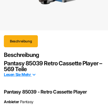
Beschreibung
Beschreibung
Pantasy 85039 Retro Cassette Player –
569 Teile
Lesen Sie
Mehr
Der
Pantasy 85039 Retro Cassette Player
ist eine
detailreiche Hommage an die ikonische Walkman-Ära der
80er Jahre. Mit 569 Bauteilen entsteht ein
Pantasy 85039 - Retro Cassette Player
beeindruckendes Retro-Modell, das den Look eines
klassischen tragbaren Kassettenspielers originalgetreu
Anbieter
Pantasy
nachbildet – inklusive Kopfhörer und Kassette. Perfekt für