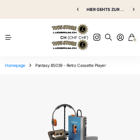
Puppenklinik
HIER GEHTS ZUR
Puppenklinik
GRATIS VERSAND AB 70.00 CHF
HIER GEHTS ZUR
Puppenkli
Puppenkli
Natürlich
CH
(CHF CHF)
0
Homepage
Pantasy 85039 - Retro Cassette Player