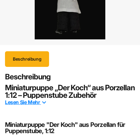
Beschreibung
Beschreibung
Miniaturpuppe „Der Koch“ aus Porzellan
1:12 – Puppenstube Zubehör
Lesen Sie
Mehr
Die Miniaturpuppe „Der Koch“ aus Porzellan im Maßstab
1:12 ist eine klassisch gestaltete Figur, die jeder
Puppenstube oder jedem Diorama eine lebendige
Miniaturpuppe "Der Koch" aus Porzellan für
Alltagsszene mit authentischem Charakter verleiht. Mit
Puppenstube, 1:12
ihrer traditionellen Kochdarstellung bringt sie Wärme,