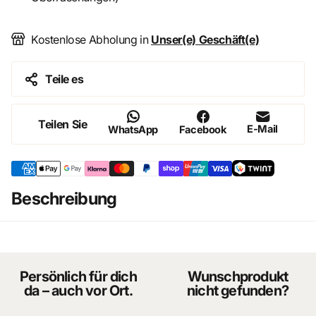
Liebevoll und realistisch gestaltete Kochfigur
Ideal für Küchen-, Gasthaus- und Alltagsszenen
Perfekt für Puppenhäuser, Dioramen und Sammlungen
Kostenlose Abholung in
Unser(e) Geschäft(e)
Klassisches Design mit hoher Detailwirkung
Teile es
Produktdetails
Teilen Sie
E-Mail
Maßstab: 1:12
WhatsApp
Facebook
Material: Porzellan
Figur: Koch / Küchenfigur
Verwendung: Puppenstube, Diorama, Miniatur-Szene
Stil: Klassisch, dekorativ, detailreich
Beschreibung
Masse: Länge 14cm Breite 6cm
Persönlich für dich
Wunschprodukt
da – auch vor Ort.
nicht gefunden?