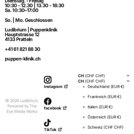
Dienstag. - Freitag
10:30 - 12.30 | 13.30 - 18:30
Sa. 10:30–17:00
So. | Mo. Geschlossen
Ludibrium | Puppenklinik
Hauptstrasse 12
4133 Pratteln
+41 61 821 88 30
puppen-klinik.ch
CH
(CHF CHF)
CH
(CHF CHF)
Deutschland
(EUR €)
Instagram
Frankreich
(EUR €)
©
2026
Ludibrium,
Powered by The
Italien
(EUR €)
facebook
Eye Media Works
Österreich
(EUR €)
Schweiz
(CHF CHF)
TikTok