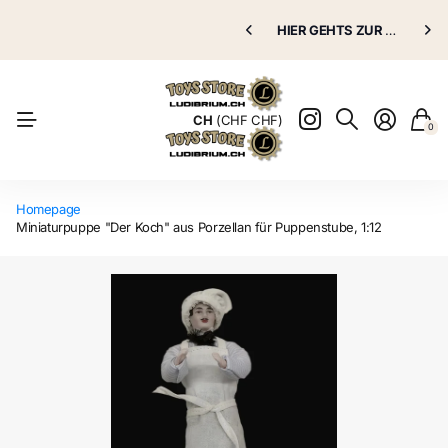
Puppenklinik
HIER GEHTS ZUR
Puppenklinik
GRATIS VERSAND AB 70.00 CHF
HIER GEHTS ZUR
Puppenkli
Puppenkli
Natürlich
CH
(CHF CHF)
0
Homepage
Miniaturpuppe "Der Koch" aus Porzellan für Puppenstube, 1:12