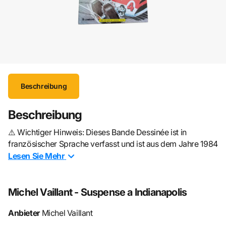
Beschreibung
Beschreibung
⚠️ Wichtiger Hinweis: Dieses Bande Dessinée ist in
französischer Sprache verfasst und ist aus dem Jahre 1984
Lesen Sie
Mehr
Michel Vaillant – Suspense à Indianapolis
Dans cet album, Michel Vaillant et son équipe se lancent
Michel Vaillant - Suspense a Indianapolis
dans une aventure palpitante aux États-Unis, où il participe
à des courses prestigieuses comme les
500 Miles
Anbieter
Michel Vaillant
d’Indianapolis
, Daytona et Riverside. Avec son ami Steve