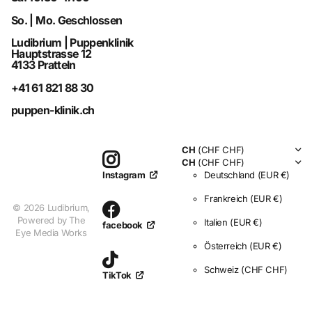
So. | Mo. Geschlossen
Ludibrium | Puppenklinik
Hauptstrasse 12
4133 Pratteln
+41 61 821 88 30
puppen-klinik.ch
CH
(CHF CHF)
CH
(CHF CHF)
Deutschland
(EUR €)
Instagram
Frankreich
(EUR €)
©
2026
Ludibrium,
Powered by The
Italien
(EUR €)
facebook
Eye Media Works
Österreich
(EUR €)
Schweiz
(CHF CHF)
TikTok