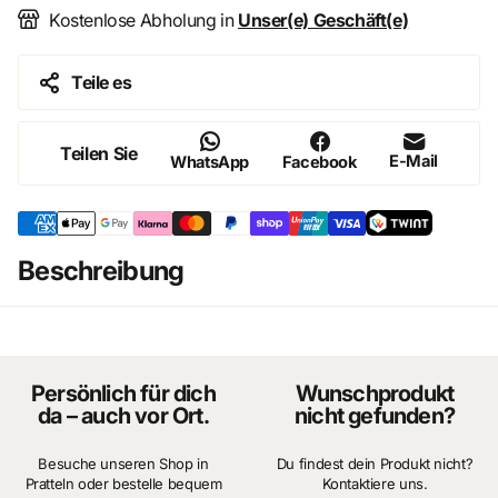
Kostenlose Abholung in
Unser(e) Geschäft(e)
Sprache: Französisch
Einband: Hardcover
Teile es
Band: __
11
__
Teilen Sie
E-Mail
WhatsApp
Facebook
Zustand : Z1
Kurzbeschreibung (Deutsch):
Michel Vaillant tritt bei prestigeträchtigen US-Rennen an,
Beschreibung
darunter die legendären
500 Miles von Indianapolis
,
während die rivalisierende
Texas Driver’s
-Mannschaft
versucht, ihn und Steve Warson durch Sabotage zu
stoppen.
Persönlich für dich
Wunschprodukt
da – auch vor Ort.
nicht gefunden?
Besuche unseren Shop in
Du findest dein Produkt nicht?
Pratteln oder bestelle bequem
Kontaktiere uns.