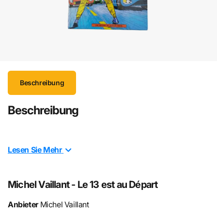
Beschreibung
Beschreibung
⚠️
Wichtiger Hinweis:
Dieses Bande Dessinée ist in
Lesen Sie
Mehr
französischer Sprache
verfasst und ist aus dem Jahre
1972
Michel Vaillant - Le 13 est au Départ
Anbieter
Michel Vaillant
Le 13 est au départ