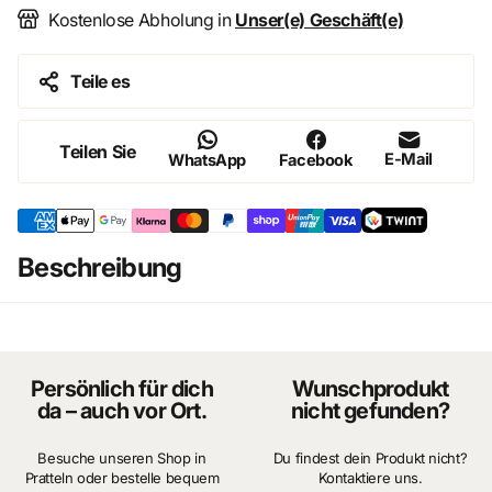
Kostenlose Abholung in
Unser(e) Geschäft(e)
Auteur & dessinateur : Jean Graton
Teile es
Genre : Sport automobile, aventure, BD classique
Pages : 48
Teilen Sie
E-Mail
WhatsApp
Facebook
Langue : Français
Reliure : Hardcover
Beschreibung
Tome : 5
État : Z2
Persönlich für dich
Wunschprodukt
Kurze Zusammenfassung (Deutsch)
da – auch vor Ort.
nicht gefunden?
In
„Le 13 est au départ“
erlebt Michel Vaillant ein
Besuche unseren Shop in
Du findest dein Produkt nicht?
spannendes Rennen unter der Nummer 13, das Fahrer und
Pratteln oder bestelle bequem
Kontaktiere uns.
Teams auf die Probe stellt. Neben packenden Rennszenen