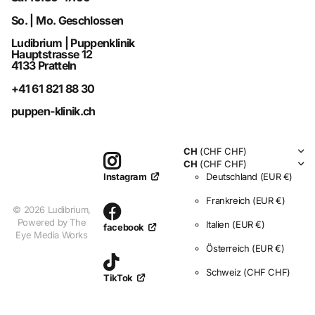
So. | Mo. Geschlossen
Ludibrium | Puppenklinik
Hauptstrasse 12
4133 Pratteln
+41 61 821 88 30
puppen-klinik.ch
CH
(CHF CHF)
CH
(CHF CHF)
Deutschland
(EUR €)
Instagram
Frankreich
(EUR €)
©
2026
Ludibrium,
Powered by The
Italien
(EUR €)
facebook
Eye Media Works
Österreich
(EUR €)
Schweiz
(CHF CHF)
TikTok