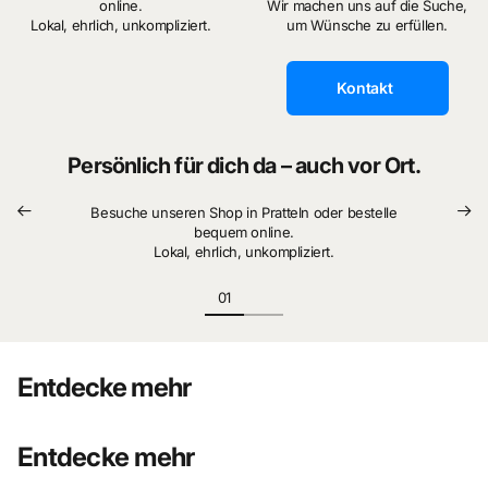
online.
Wir machen uns auf die Suche,
zeigt das Album auch sein Privatleben, Teamgeist und
Lokal, ehrlich, unkompliziert.
um Wünsche zu erfüllen.
Fairness. Ein detailreich gezeichneter Klassiker von Jean
Graton.
Kontakt
Persönlich für dich da – auch vor Ort.
Besuche unseren Shop in Pratteln oder bestelle
bequem online.
Lokal, ehrlich, unkompliziert.
Entdecke mehr
Entdecke mehr