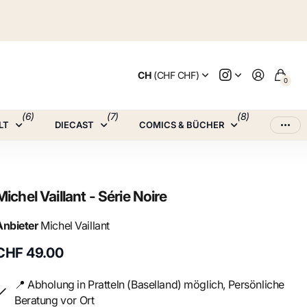
CH
(CHF CHF)
0
(6)
(7)
(8)
LT
DIECAST
COMICS & BÜCHER
Michel Vaillant - Série Noire
Anbieter
Michel Vaillant
CHF 49.00
📍 Abholung in Pratteln (Baselland) möglich, Persönliche
Beratung vor Ort