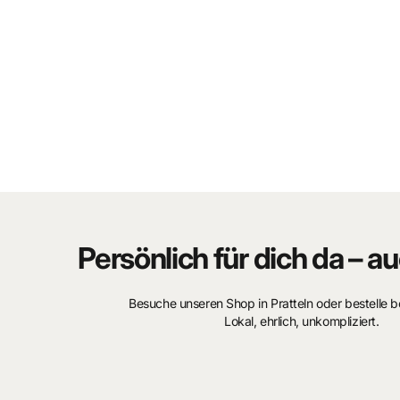
noir
: sabotages, intrigues et dangers imprévus menacent no
aussi la sécurité de ceux qui l’entourent.
Alors que les courses s’enchaînent, des forces mystérieuses
adversaires acharnés, pièges soigneusement préparés et ret
test d’ingéniosité, de courage et de résilience. Malgré ces dé
fair‑play et d’un esprit de compétition sans faille.
Le style réaliste et détaillé de
Jean Graton
donne vie aux voit
immersives transmettent l’adrénaline, la tension et la profon
captivante aux lecteurs. Un album incontournable pour les 
automobile et de collections.
Persönlich für dich da – au
Détails du produit
Besuche unseren Shop in Pratteln oder bestelle 
Série : Michel Vaillant
Lokal, ehrlich, unkompliziert.
Auteur & dessinateur : Jean Graton
Genre : Sport automobile, aventure, BD classique