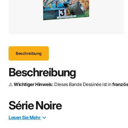
Beschreibung
Beschreibung
⚠️
Wichtiger Hinweis:
Dieses Bande Dessinée ist in
französ
Série Noire
Lesen Sie
Mehr
Avec
« Série Noire »
, découvrez une aventure sombre et in
tome, Michel Vaillant est confronté à une série d’événement