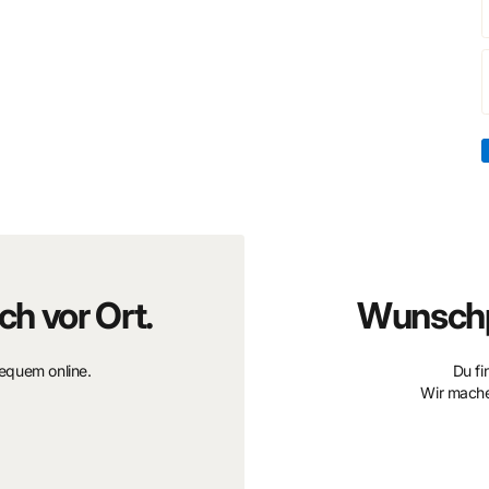
n seulement ses chances de victoire sur la piste, mais
 semblent s’acharner contre Michel et son équipe. Entre
ournements de situation, chaque tour de piste devient un
fis, Michel Vaillant fait preuve de détermination, de
ures, circuits et scènes d’action. Les illustrations
deur émotionnelle de l’histoire, offrant une expérience
amateurs de bande dessinée classique, de sport
ch vor Ort.
Wunschp
bequem online.
Du fi
Wir mache