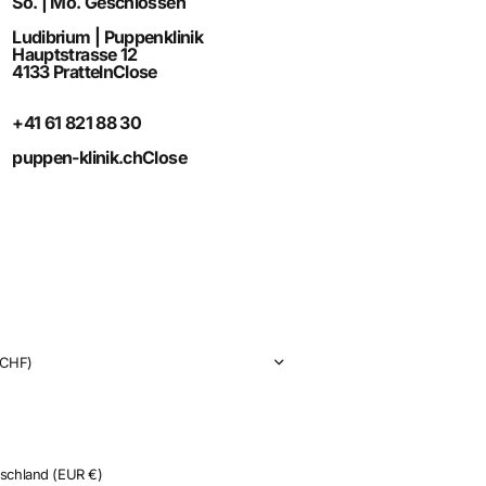
So. | Mo. Geschlossen
Ludibrium | Puppenklinik
Hauptstrasse 12
4133 Pratteln
Close
+41 61 821 88 30
puppen-klinik.ch
Close
CHF)
tschland
(EUR €)