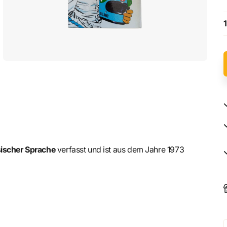
1
ischer Sprache
verfasst und ist aus dem Jahre 1973
tense de
Michel Vaillant
, créée par
Jean Graton
. Dans ce
s dramatiques qui s’apparentent à un véritable
feuilleton