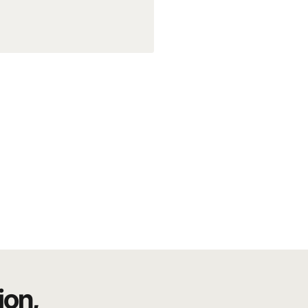
utsch)
otagen und gefährlichen Intrigen konfrontiert, die nicht nur
e Strecke wird zu einer Herausforderung voller
til vermittelt die Dynamik und Tiefe dieser dramatischen
ion,