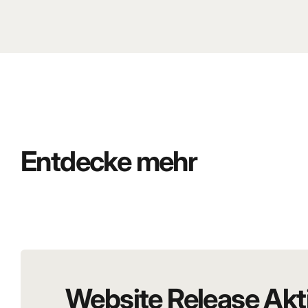
Pages : 48
Langue : Français
Reliure : Hardcover
Tome / Band : 23
État : Z2
Entdecke mehr
Kurze Zusammenfassung (De
In
„Série Noire“ (Band 23)
sieht sich Michel Vaillant mit Sab
sein Rennergebnis, sondern auch sein Umfeld bedrohen. Jed
Spannung und Überraschungen. Jean Gratons realistischer S
Motorsportgeschichte – ein Muss für Fans und Sammler.
Website Release Akt