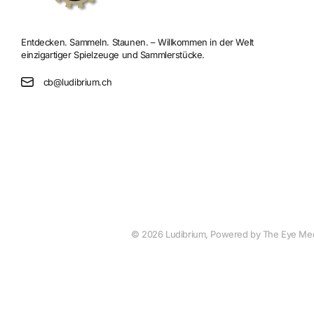
Entdecken. Sammeln. Staunen. – Willkommen in der Welt
einzigartiger Spielzeuge und Sammlerstücke.
cb@ludibrium.ch
©
2026
Ludibrium, Powered by The Eye Me