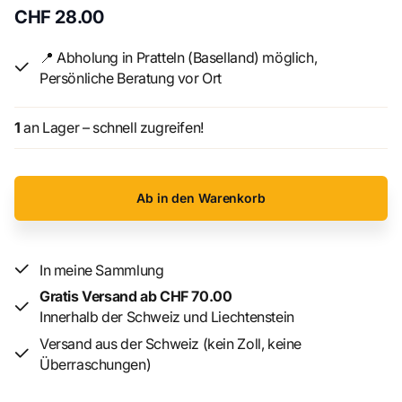
entweder in der Lokomotive selbst oder in einem
CHF 28.00
angehängten Wagen hinter der Lokomotive
transportieren.
Der Dampf wird durch die Verbrennung
📍 Abholung in Pratteln (Baselland) möglich,
von Kohle, Holz oder Öl erzeugt.
Vom frühen 19.
Persönliche Beratung vor Ort
Jahrhundert bis zur Mitte des 20. Jahrhunderts
dominierten Dampfmaschinen den Schienenverkehr.
Lieferumfang
1
an Lager – schnell zugreifen!
- 2 Metallbögen
- Anleitung
Ab in den Warenkorb
Schwierigkeitsgrad: mässig
Grösse: 11 x 2,3 x 3 cm
Alter: 14+
In meine Sammlung
Gratis Versand ab CHF 70.00
Innerhalb der Schweiz und Liechtenstein
Versand aus der Schweiz (kein Zoll, keine
Überraschungen)