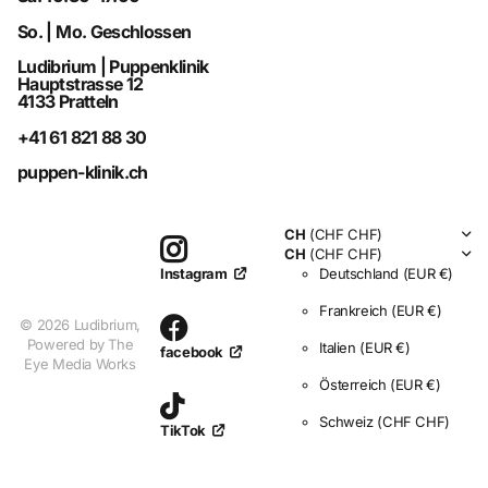
So. | Mo. Geschlossen
Ludibrium | Puppenklinik
Hauptstrasse 12
4133 Pratteln
+41 61 821 88 30
puppen-klinik.ch
CH
(CHF CHF)
CH
(CHF CHF)
Deutschland
(EUR €)
Instagram
Frankreich
(EUR €)
©
2026
Ludibrium,
Powered by The
Italien
(EUR €)
facebook
Eye Media Works
Österreich
(EUR €)
Schweiz
(CHF CHF)
TikTok