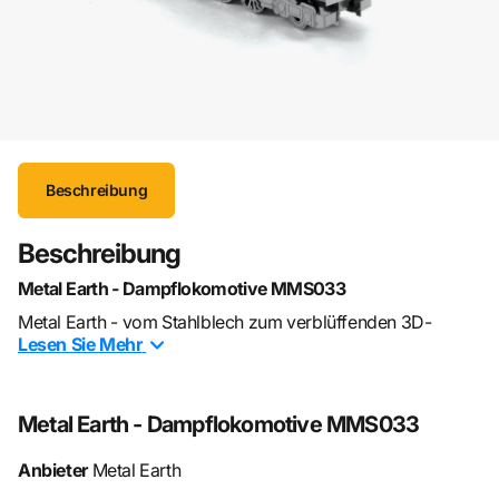
Beschreibung
Beschreibung
Metal Earth - Dampflokomotive MMS033
Metal Earth - vom Stahlblech zum verblüffenden 3D-
Lesen Sie
Mehr
Metall-Bausatz. Einfach lasergeschnittene Bauteile aus der
Metallkarte herausdrücken und ganz ohne Klebstoff
zusammensetzen. Jedes Modell zeigt eine erstaunliche
Metal Earth - Dampflokomotive MMS033
Treue zum Detail.
Die Dampflokomotive ist ein Zug, der seine Kraft aus einer
Anbieter
Metal Earth
Dampfmaschine erzeugt.
Der Zug muss sein Wasser