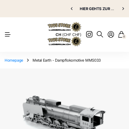
Puppenklinik
HIER GEHTS ZUR
Puppenklinik
GRATIS VERSAND AB 70.00 CHF
HIER GEHTS ZUR
Puppenkli
Puppenkli
Natürlich
CH
(CHF CHF)
0
Homepage
Metal Earth - Dampflokomotive MMS033