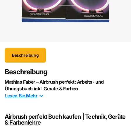
Beschreibung
Beschreibung
Mathias Faber – Airbrush perfekt: Arbeits- und
Übungsbuch inkl. Geräte & Farben
Lesen Sie
Mehr
Das umfassende Standardwerk für alle, die in die Welt der
Airbrush-Technik eintauchen möchten oder ihr Können
gezielt erweitern wollen. Dieses praxisorientierte Arbeits-
Airbrush perfekt Buch kaufen | Technik, Geräte
und Übungsbuch vermittelt fundiertes Wissen rund um
& Farbenlehre
Technik, Materialien und kreative Anwendungen.