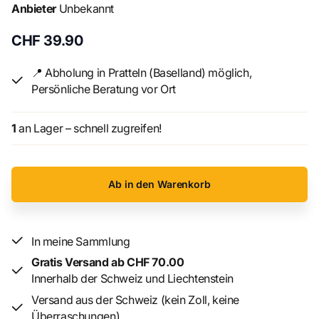
Anbieter
Unbekannt
Von den Grundlagen der Airbrush-Technik über Material-
CHF 39.90
und Gerätekunde bis hin zu Wartungs- und Reparaturtipps
bietet dieses Fachbuch einen strukturierten und
📍 Abholung in Pratteln (Baselland) möglich,
verständlichen Einstieg. Ergänzt wird das Ganze durch
Persönliche Beratung vor Ort
eine anschauliche Einführung in die Farbenlehre sowie
inspirierende Beispiele in der Airbrush-Galerie.
1
an Lager – schnell zugreifen!
Ideal für Einsteiger und Fortgeschrittene, die ihre
Fähigkeiten ausbauen und professionelle Ergebnisse
erzielen möchten.
Ab in den Warenkorb
📚 Details
In meine Sammlung
Autor:
Mathias Faber
Gratis Versand ab CHF 70.00
Format:
Fester Einband
Innerhalb der Schweiz und Liechtenstein
Altersempfehlung:
Ab 14 Jahren
Versand aus der Schweiz (kein Zoll, keine
Genre:
Fachbuch / Kreatives Arbeiten
Überraschungen)