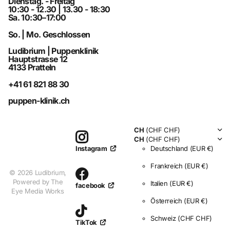
Dienstag. - Freitag
10:30 - 12.30 | 13.30 - 18:30
Sa. 10:30–17:00
So. | Mo. Geschlossen
Ludibrium | Puppenklinik
Hauptstrasse 12
4133 Pratteln
+41 61 821 88 30
puppen-klinik.ch
CH
(CHF CHF)
CH
(CHF CHF)
Deutschland
(EUR €)
Instagram
Frankreich
(EUR €)
©
2026
Ludibrium,
Powered by The
Italien
(EUR €)
facebook
Eye Media Works
Österreich
(EUR €)
Schweiz
(CHF CHF)
TikTok