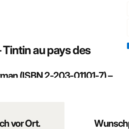
 Tintin au pays des
erman (ISBN 2-203-01101-7) –
lister
ac-similé fidèle de la toute première aventure de Tintin
ntégralité de l’album original en noir et blanc, dans un format
ch vor Ort.
Wunschp