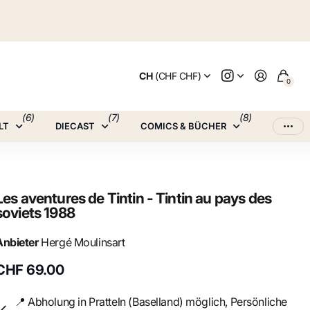
CH
(CHF CHF)
0
(6)
(7)
(8)
LT
DIECAST
COMICS & BÜCHER
Les aventures de Tintin - Tintin au pays des
soviets 1988
Anbieter
Hergé Moulinsart
CHF 69.00
📍 Abholung in Pratteln (Baselland) möglich, Persönliche