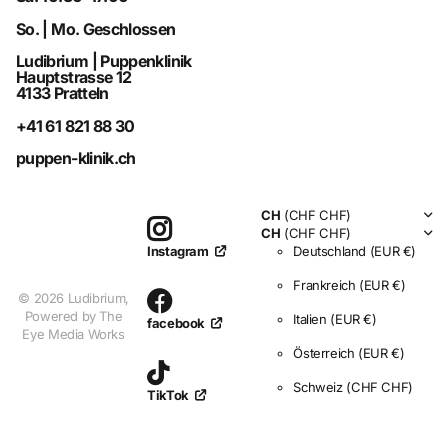
So. | Mo. Geschlossen
Ludibrium | Puppenklinik
Hauptstrasse 12
4133 Pratteln
+41 61 821 88 30
puppen-klinik.ch
CH
(CHF CHF)
CH
(CHF CHF)
Deutschland
(EUR €)
Instagram
Frankreich
(EUR €)
©
2026
Ludibrium,
Powered by The
Italien
(EUR €)
facebook
Eye Media Works
Österreich
(EUR €)
Schweiz
(CHF CHF)
TikTok