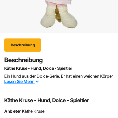
Beschreibung
Beschreibung
Käthe Kruse - Hund, Dolce - Spieltier
Ein Hund aus der Dolce-Serie. Er hat einen weichen Körper
Lesen Sie
Mehr
aus braunem und weissem Frottee und trägt ein buntes
Oberteil. Gefüllt mit Polyesterwatte und Granulat, waschbar
bei 30 Grad Schonwäsche.
Käthe Kruse - Hund, Dolce - Spieltier
Geeignet für Kinder ab 0 Monaten.
Anbieter
Käthe Kruse