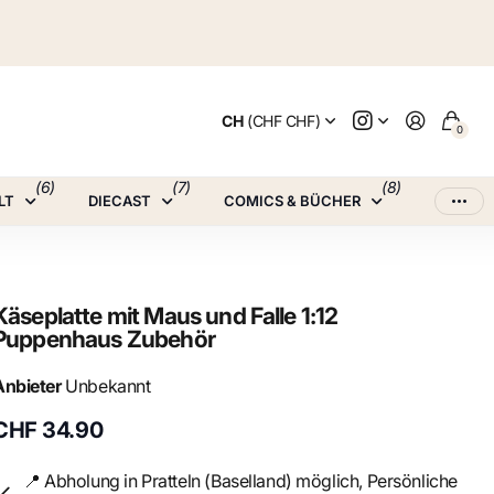
CH
(CHF CHF)
0
(6)
(7)
(8)
LT
DIECAST
COMICS & BÜCHER
Käseplatte mit Maus und Falle 1:12
Puppenhaus Zubehör
Anbieter
Unbekannt
CHF 34.90
📍 Abholung in Pratteln (Baselland) möglich, Persönliche