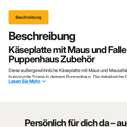
Beschreibung
Beschreibung
Käseplatte mit Maus und Falle 1
Puppenhaus Zubehör
Diese außergewöhnliche Käseplatte mit Maus und Mausefall
humorvolle Szene in deinem Puppenhaus. Die detailreiche 
Lesen Sie
Mehr
Blickfang und verleiht Küchen, Vorratskammern oder Markt
Liebevolle Details für realisti
Die Kombination aus Käseplatte, kleiner Maus und passender
Persönlich für dich da – au
zusätzlichen Charakter in jede Puppenhaus-Szene. Die fein