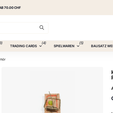
AB 70.00 CHF
3)
(4)
(5)
TRADING CARDS
SPIELWAREN
BAUSATZ WE
ehör