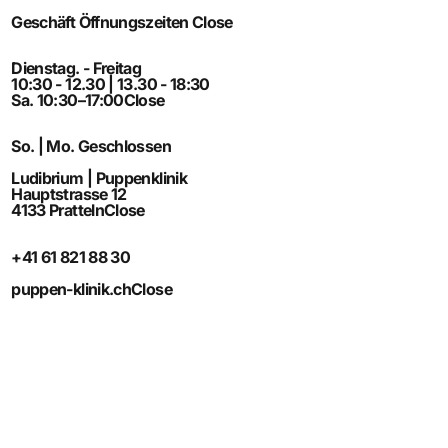
Geschäft Öffnungszeiten
Close
Dienstag. - Freitag
10:30 - 12.30 | 13.30 - 18:30
Sa. 10:30–17:00
Close
So. | Mo. Geschlossen
Ludibrium | Puppenklinik
Hauptstrasse 12
4133 Pratteln
Close
+41 61 821 88 30
puppen-klinik.ch
Close