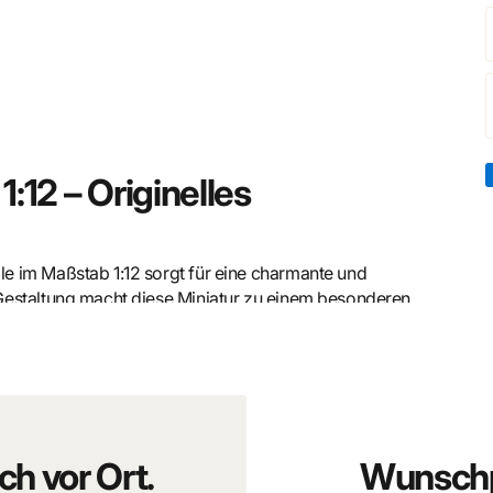
:12 – Originelles
e im Maßstab 1:12 sorgt für eine charmante und
Gestaltung macht diese Miniatur zu einem besonderen
ständen eine lebendige und authentische Atmosphäre.
sche Miniaturwelten
 Falle erzählt eine kleine Geschichte und bringt
ch vor Ort.
Wunschp
en Details machen dieses Zubehör zu einer dekorativen