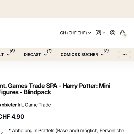
CH
(CHF CHF)
0
(6)
(7)
(8)
LT
DIECAST
COMICS & BÜCHER
Int. Games Trade SPA - Harry Potter: Mini
Figures - Blindpack
Anbieter
Int. Game Trade
CHF 4.90
📍 Abholung in Pratteln (Baselland) möglich, Persönliche