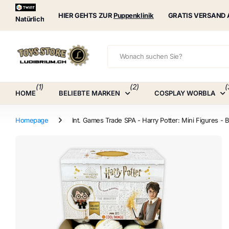
Puppenklinik
HIER GEHTS ZUR
Puppenklinik
GRATIS VERSAND 
Natürlich
(1)
(2)
(
HOME
BELIEBTE MARKEN
COSPLAY WORBLA
Homepage
Int. Games Trade SPA - Harry Potter: Mini Figures - 