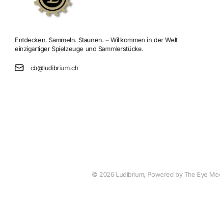
Entdecken. Sammeln. Staunen. – Willkommen in der Welt
einzigartiger Spielzeuge und Sammlerstücke.
cb@ludibrium.ch
©
2026
Ludibrium, Powered by The Eye Me