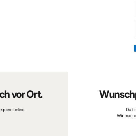
 eine zufällige Figur.
ch vor Ort.
Wunschp
bequem online.
Du fi
Wir mache