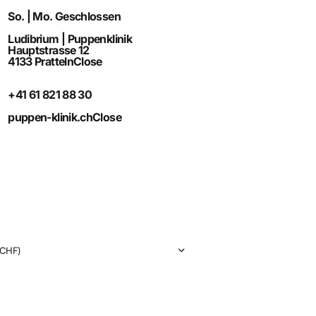
So. | Mo. Geschlossen
Ludibrium | Puppenklinik
Hauptstrasse 12
4133 Pratteln
Close
+41 61 821 88 30
puppen-klinik.ch
Close
CHF)