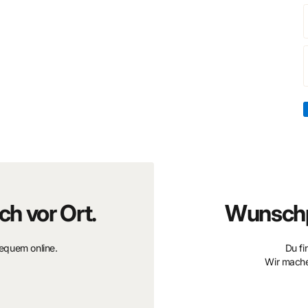
en Verschlusses sitzt sie sicher und angenehm am
ch vor Ort.
Wunschp
 als Geschenk geeignet.
bequem online.
Du fi
Wir mache