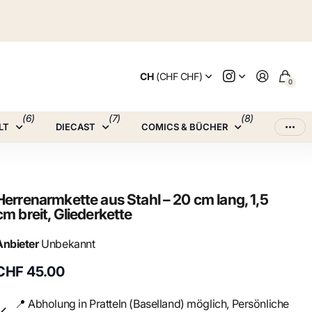
CH
(CHF CHF)
0
(6)
(7)
(8)
LT
DIECAST
COMICS & BÜCHER
Herrenarmkette aus Stahl – 20 cm lang, 1,5
cm breit, Gliederkette
Anbieter
Unbekannt
CHF 45.00
📍 Abholung in Pratteln (Baselland) möglich, Persönliche