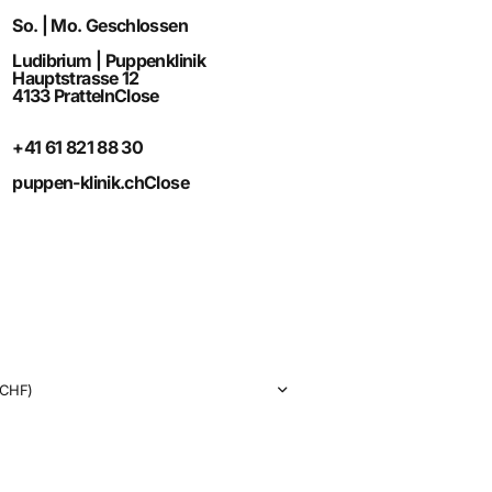
So. | Mo. Geschlossen
Ludibrium | Puppenklinik
Hauptstrasse 12
4133 Pratteln
Close
+41 61 821 88 30
puppen-klinik.ch
Close
CHF)