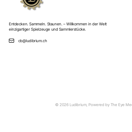
Entdecken. Sammeln. Staunen. – Willkommen in der Welt
einzigartiger Spielzeuge und Sammlerstücke.
cb@ludibrium.ch
©
2026
Ludibrium, Powered by The Eye Me