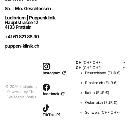
So. | Mo. Geschlossen
Ludibrium | Puppenklinik
Hauptstrasse 12
4133 Pratteln
+41 61 821 88 30
puppen-klinik.ch
CH
(CHF CHF)
CH
(CHF CHF)
Deutschland
(EUR €)
Instagram
Frankreich
(EUR €)
©
2026
Ludibrium,
Powered by The
Italien
(EUR €)
facebook
Eye Media Works
Österreich
(EUR €)
Schweiz
(CHF CHF)
TikTok