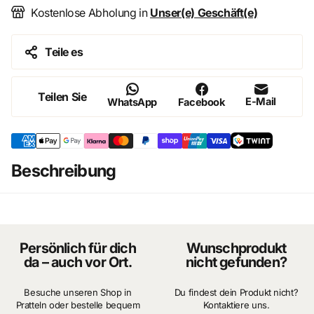
Authentisches Zubehör mit nostalgischem Charakter
Kostenlose Abholung in
Unser(e) Geschäft(e)
Teile es
Produktdetails
Maßstab: 1:12
Teilen Sie
Material: Metall
E-Mail
WhatsApp
Facebook
Design: Historischer Kochtopf / Miniatur-Kochgeschirr
Verwendung: Puppenhaus, Diorama, Miniatur-Küche
Stil: Rustikal, nostalgisch, detailreich
Masse: Breite 3.4cm Höhe 1.3cm
Beschreibung
Persönlich für dich
Wunschprodukt
da – auch vor Ort.
nicht gefunden?
Besuche unseren Shop in
Du findest dein Produkt nicht?
Pratteln oder bestelle bequem
Kontaktiere uns.