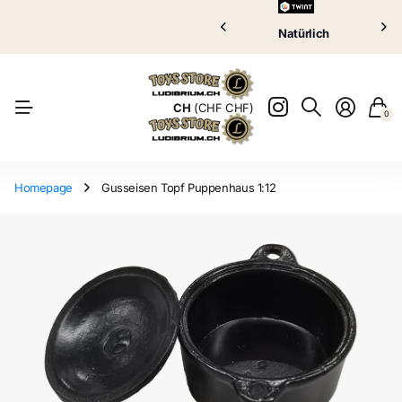
Puppenklinik
HIER GEHTS ZUR
Puppenklinik
GRATIS VERSAND AB 70.00 CHF
Natürlich
Natürlich
CH
(CHF CHF)
0
Homepage
Gusseisen Topf Puppenhaus 1:12