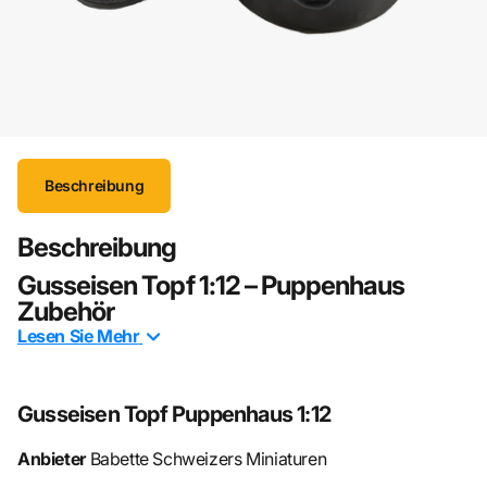
Beschreibung
Beschreibung
Gusseisen Topf 1:12 – Puppenhaus
Zubehör
Lesen Sie
Mehr
Der Gusseisen Topf im Maßstab 1:12 ist ein detailreiches
Miniatur-Küchenaccessoire, das Puppenhäusern und
Dioramen eine besonders authentische und rustikale
Gusseisen Topf Puppenhaus 1:12
Atmosphäre verleiht. Inspiriert von traditionellen
Kochgeschirren bringt dieses kleine Sammlerstück den
Anbieter
Babette Schweizers Miniaturen
Charme historischer Küchen und ländlicher Wohnwelten in