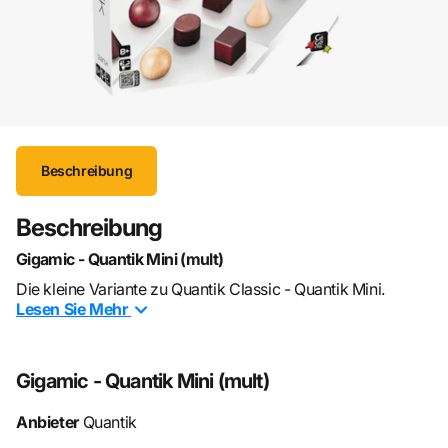
Beschreibung
Beschreibung
Gigamic - Quantik Mini (mult)
Die kleine Variante zu Quantik Classic - Quantik Mini.
Lesen Sie
Mehr
Schaffst Du als letzter einen Spielstein auf dem Spielfeld zu
platzieren, ohne dass dein Gegenspieler mit seinem
nächsten Spielstein gewinnt? 4 unterschiedliche Spielsteine
Gigamic - Quantik Mini (mult)
in einem Quadrant oder auf einer Linie und du hast
Anbieter
Quantik
gewonnen, egal welcher Farbe.