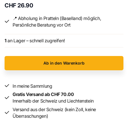
CHF 26.90
Kannst du deinen Gegenspieler dazu bringen, dir zum Sieg
zu verhelfen?
📍 Abholung in Pratteln (Baselland) möglich,
Strategiespiel für 2 Personen. Komplett aus Holz.
Persönliche Beratung vor Ort
Der erste Spieler, der die vierte unterschiedliche Form in
1
an Lager – schnell zugreifen!
einer Reihe, Spalte oder einem Quadrat platziert, gewinnt
das Spiel sofort, unabhängig davon, wem die anderen
Figuren gehören.
Ab in den Warenkorb
Spieler: 2
Spieldauer: 15 Minuten
Alter: 8+
In meine Sammlung
ACHTUNG: Nicht für Kinder unter 36 Monaten geeignet.
Erstickungsgefahr. Enthält verschluckbare Kleinteile.
Gratis Versand ab CHF 70.00
Innerhalb der Schweiz und Liechtenstein
Versand aus der Schweiz (kein Zoll, keine
Überraschungen)