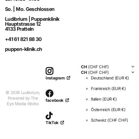
So. | Mo. Geschlossen
Ludibrium | Puppenklinik
Hauptstrasse 12
4133 Pratteln
+41 61 821 88 30
puppen-klinik.ch
CH
(CHF CHF)
CH
(CHF CHF)
Deutschland
(EUR €)
Instagram
Frankreich
(EUR €)
©
2026
Ludibrium,
Powered by The
Italien
(EUR €)
facebook
Eye Media Works
Österreich
(EUR €)
Schweiz
(CHF CHF)
TikTok