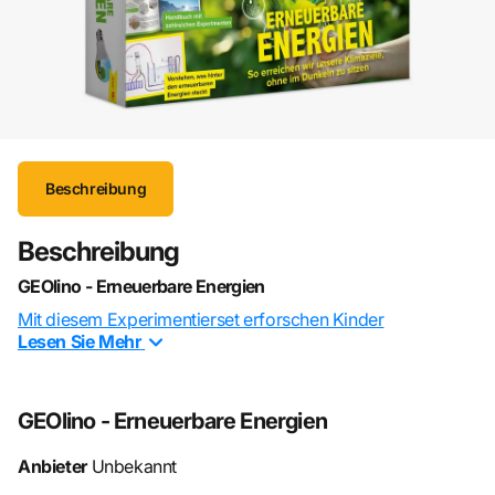
Beschreibung
Beschreibung
GEOlino - Erneuerbare Energien
Mit diesem Experimentierset erforschen Kinder
Lesen Sie
Mehr
Sonnenenergie, Wind- und Wasserräder, wie Biogas
funktioniert und vieles mehr, indem sie mit den enthaltenen
Bauteilen eigene voll funktionsfähige kleine Kraftwerke
GEOlino - Erneuerbare Energien
nachbauen und die gewonnene Energie speichern.
Anbieter
Unbekannt
Box-Inhalt: Thermometer, Widerstände,
Konstruktionsbalken, Motor/Generator, Messgerät,