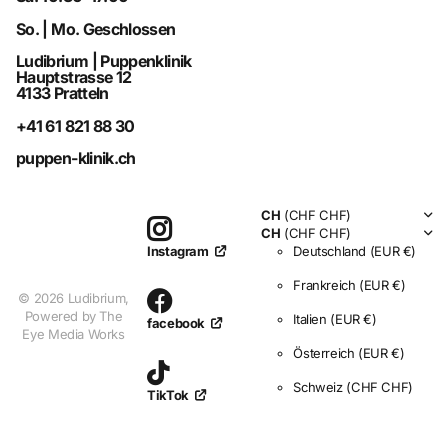
So. | Mo. Geschlossen
Ludibrium | Puppenklinik
Hauptstrasse 12
4133 Pratteln
+41 61 821 88 30
puppen-klinik.ch
CH
(CHF CHF)
CH
(CHF CHF)
Deutschland
(EUR €)
Instagram
Frankreich
(EUR €)
©
2026
Ludibrium,
Powered by The
Italien
(EUR €)
facebook
Eye Media Works
Österreich
(EUR €)
Schweiz
(CHF CHF)
TikTok