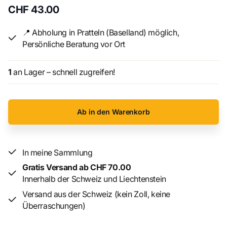
CHF 43.00
Spritzen, Druckklemmen, Kabel, Solarmodul,
Kondensatoren, LEDs, Schraubenzieher, Schrauben und
📍 Abholung in Pratteln (Baselland) möglich,
Muttern, Batterieclip, 32-seitiges Handbuch.
Persönliche Beratung vor Ort
Zusätzlich erforderlich: 9-V-Blockbatterie.
1
an Lager – schnell zugreifen!
Alter: 10+
Ab in den Warenkorb
In meine Sammlung
Gratis Versand ab CHF 70.00
Innerhalb der Schweiz und Liechtenstein
Versand aus der Schweiz (kein Zoll, keine
Überraschungen)