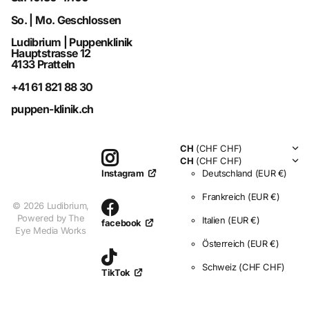
So. | Mo. Geschlossen
Ludibrium | Puppenklinik
Hauptstrasse 12
4133 Pratteln
+41 61 821 88 30
puppen-klinik.ch
CH
(CHF CHF)
CH
(CHF CHF)
Deutschland
(EUR €)
Instagram
Frankreich
(EUR €)
©
2026
Ludibrium,
Powered by The
Italien
(EUR €)
facebook
Eye Media Works
Österreich
(EUR €)
Schweiz
(CHF CHF)
TikTok