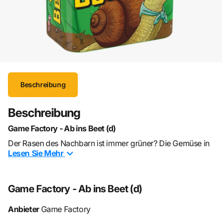
Beschreibung
Beschreibung
Game Factory - Ab ins Beet (d)
Der Rasen des Nachbarn ist immer grüner? Die Gemüse in
Lesen Sie
Mehr
dessen Beeten immer dicker und saftiger? Sorge dafür,
dass dem nicht so ist. Wähle aus drei Karten die jeweils
perfekte für dein Beet und durchkreuze die Pläne der
Game Factory - Ab ins Beet (d)
Nachbarn mit unpassenden Karten. Sammle die meisten
Punkte und erfülle die tierisch hohen Ansprüche deiner
Anbieter
Game Factory
Kundschaft!