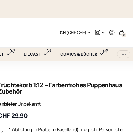
CH
(CHF CHF)
0
(6)
(7)
(8)
LT
DIECAST
COMICS & BÜCHER
Früchtekorb 1:12 – Farbenfrohes Puppenhaus
Zubehör
Anbieter
Unbekannt
CHF 29.90
📍 Abholung in Pratteln (Baselland) möglich, Persönliche