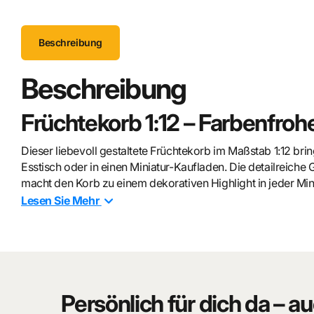
Beschreibung
Beschreibung
Früchtekorb 1:12 – Farbenfr
Dieser liebevoll gestaltete Früchtekorb im Maßstab 1:12 br
Esstisch oder in einen Miniatur-Kaufladen. Die detailreiche
macht den Korb zu einem dekorativen Highlight in jeder Min
Lesen Sie
Mehr
Detailreiche Miniatur mit natü
Der gefüllte Früchtekorb überzeugt durch seine realistische
Verarbeitung. Ob als Tischdekoration, in einer Speisekamme
verleiht jeder Szene Leben und Natürlichkeit.
Persönlich für dich da – au