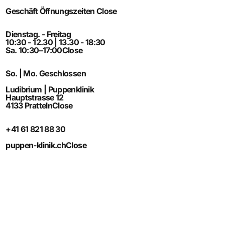
Geschäft Öffnungszeiten
Close
Dienstag. - Freitag
10:30 - 12.30 | 13.30 - 18:30
Sa. 10:30–17:00
Close
So. | Mo. Geschlossen
Ludibrium | Puppenklinik
Hauptstrasse 12
4133 Pratteln
Close
+41 61 821 88 30
puppen-klinik.ch
Close