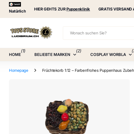
Puppenklinik
HIER GEHTS ZUR
Puppenklinik
GRATIS VERSAND 
Natürlich
(1)
(2)
(
HOME
BELIEBTE MARKEN
COSPLAY WORBLA
Homepage
Früchtekorb 1:12 – Farbenfrohes Puppenhaus Zubeh