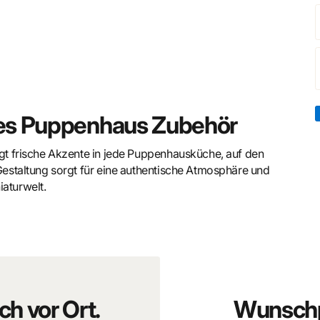
ohes Puppenhaus Zubehör
ingt frische Akzente in jede Puppenhausküche, auf den
 Gestaltung sorgt für eine authentische Atmosphäre und
iaturwelt.
rlicher Ausstrahlung
 Darstellung verschiedener Früchte und seine sorgfältige
r oder als Auslage auf einem Marktstand – diese Miniatur
ch vor Ort.
Wunschp