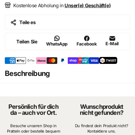
Ideal für Sammler und Miniatur-Liebhaber
Kostenlose Abholung in
Unser(e) Geschäft(e)
Diese hochwertige Miniatur begeistert durch ihre
realistische Wirkung und die feine Ausarbeitung. Die
Teile es
Einmachgläser sind eine vielseitige Ergänzung für jede
Sammlung und bieten zahlreiche Möglichkeiten für
Teilen Sie
detailreiche 1:12-Darstellungen.
E-Mail
WhatsApp
Facebook
Details auf einen Blick
Maßstab: 1:12
Beschreibung
Inhalt: Einmachgläser
Durchmesser: 10mm
Höhe: 20mm
Persönlich für dich
Wunschprodukt
da – auch vor Ort.
nicht gefunden?
Besuche unseren Shop in
Du findest dein Produkt nicht?
Pratteln oder bestelle bequem
Kontaktiere uns.