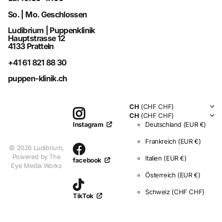
So. | Mo. Geschlossen
Ludibrium | Puppenklinik
Hauptstrasse 12
4133 Pratteln
+41 61 821 88 30
puppen-klinik.ch
CH
(CHF CHF)
CH
(CHF CHF)
Deutschland
(EUR €)
Instagram
Frankreich
(EUR €)
©
2026
Ludibrium,
Powered by The
Italien
(EUR €)
facebook
Eye Media Works
Österreich
(EUR €)
Schweiz
(CHF CHF)
TikTok