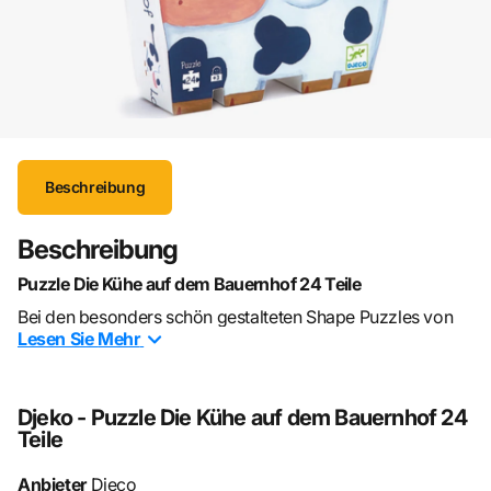
Beschreibung
Beschreibung
Puzzle Die Kühe auf dem Bauernhof 24 Teile
Bei den besonders schön gestalteten Shape Puzzles von
Lesen Sie
Mehr
Djeco überzeugt vor allem die Verpackung, welche die
Form des jeweiligen Puzzlemottos widerspiegelt. Die
Grösse der Puzzleteile, als auch die Themen sind
Djeko - Puzzle Die Kühe auf dem Bauernhof 24
altersgerecht abgestimmt und fördern die Feinmotorik
Teile
sowie Ausdauer und Merkfähigkeit des Kindes. Gelegte
Grösse bei 24 Teilen: ca. 42x30cm.
Anbieter
Djeco