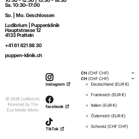
10:30 - 12.30 | 13.30 - 18:30
Sa. 10:30–17:00
So. | Mo. Geschlossen
Ludibrium | Puppenklinik
Hauptstrasse 12
4133 Pratteln
+41 61 821 88 30
puppen-klinik.ch
CH
(CHF CHF)
CH
(CHF CHF)
Deutschland
(EUR €)
Instagram
Frankreich
(EUR €)
©
2026
Ludibrium,
Powered by The
Italien
(EUR €)
facebook
Eye Media Works
Österreich
(EUR €)
Schweiz
(CHF CHF)
TikTok