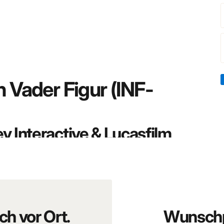
th Vader Figur (INF-
y Interactive & Lucasfilm
n Sammleredition: Diese Figur aus der
Disney Infinity 3.0
erwechselbaren Stil der Disney-Infinity-Serie.
treckter Hand verleiht der Figur eine kraftvolle
ück für Fans der klassischen Star-Wars-Saga. Trotz der
 Silhouette und die gelungene Umsetzung des berühmten
ch vor Ort.
Wunschp