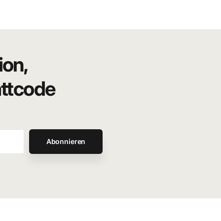
eit. Darth Vader gehört dabei zu den bekanntesten und
ion,
attcode
Abonnieren