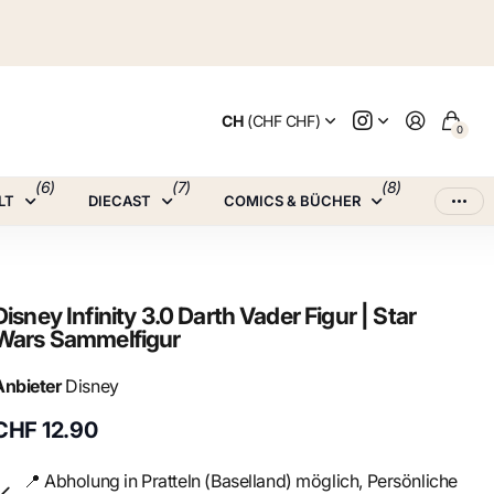
CH
(CHF CHF)
0
(6)
(7)
(8)
LT
DIECAST
COMICS & BÜCHER
Disney Infinity 3.0 Darth Vader Figur | Star
Wars Sammelfigur
Anbieter
Disney
CHF 12.90
📍 Abholung in Pratteln (Baselland) möglich, Persönliche