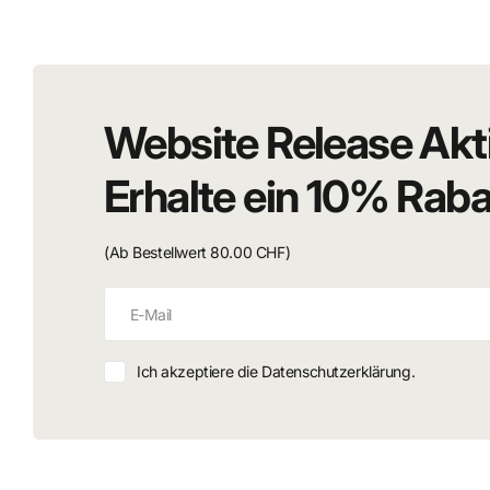
besonders bei Star-Wars- und Gaming-Fans großer Beliebth
gefragtesten Charakteren der Serie.
Website Release Akt
Zustand
Erhalte ein 10% Rab
Ohne Originalverpackung (loose)
Gebrauchte Sammlerfigur
Alters- oder gebrauchsbedingte Spuren möglich
(Ab Bestellwert 80.00 CHF)
Ich akzeptiere die Datenschutzerklärung.