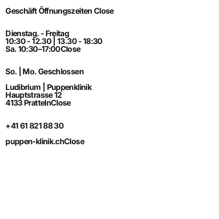
Geschäft Öffnungszeiten
Close
Dienstag. - Freitag
10:30 - 12.30 | 13.30 - 18:30
Sa. 10:30–17:00
Close
So. | Mo. Geschlossen
Ludibrium | Puppenklinik
Hauptstrasse 12
4133 Pratteln
Close
+41 61 821 88 30
puppen-klinik.ch
Close