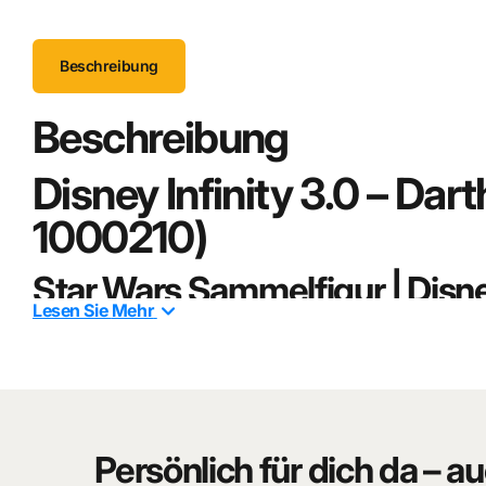
Beschreibung
Beschreibung
Disney Infinity 3.0 – Dar
1000210)
Star Wars Sammelfigur | Disne
Lesen Sie
Mehr
Die legendäre Präsenz von
Darth Vader
in einer stilisierte
Reihe verbindet das ikonische Star-Wars-Design mit dem unv
Die dynamische Pose mit aktiviertem Lichtschwert und ausges
Ausstrahlung und macht sie zu einem attraktiven Sammlerst
kompakten Größe überzeugt die Figur durch ihre markante
Persönlich für dich da – au
Sith-Lords.