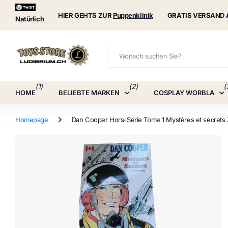
Puppenklinik
HIER GEHTS ZUR
Puppenklinik
GRATIS VERSAND 
Natürlich
(1)
(2)
(
HOME
BELIEBTE MARKEN
COSPLAY WORBLA
Homepage
Dan Cooper Hors-Série Tome 1 Mystères et secrets 