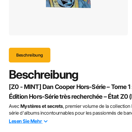
Beschreibung
Beschreibung
[Z0 - MINT] Dan Cooper Hors-Série – Tome 1 :
Édition Hors-Série très recherchée – État Z0
Avec
Mystères et secrets
, premier volume de la collection
série d'albums incontournables pour les passionnés de band
publiée par
Loup / Hibou
réunit plusieurs récits courts, don
Lesen Sie
Mehr
en album.