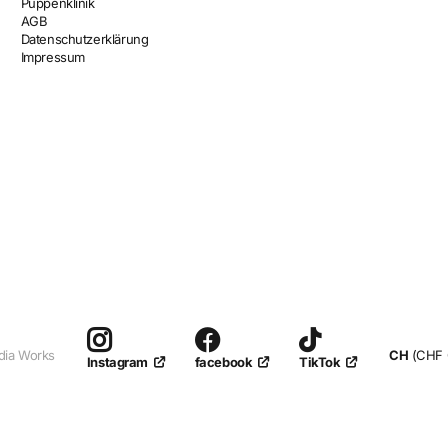
Puppenklinik
AGB
ertig)
und eignet sich hervorragend für anspruchsvolle
Datenschutzerklärung
Impressum
dia Works
CH
(CHF 
facebook
TikTok
Instagram