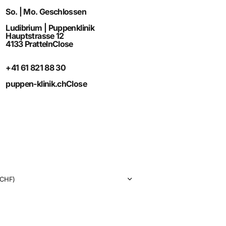
So. | Mo. Geschlossen
Ludibrium | Puppenklinik
Hauptstrasse 12
4133 Pratteln
Close
+41 61 821 88 30
puppen-klinik.ch
Close
CHF)