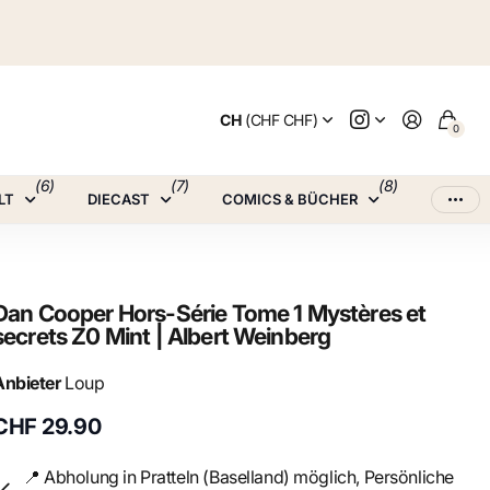
CH
(CHF CHF)
0
(6)
(7)
(8)
LT
DIECAST
COMICS & BÜCHER
Dan Cooper Hors-Série Tome 1 Mystères et
secrets Z0 Mint | Albert Weinberg
Anbieter
Loup
CHF 29.90
📍 Abholung in Pratteln (Baselland) möglich, Persönliche