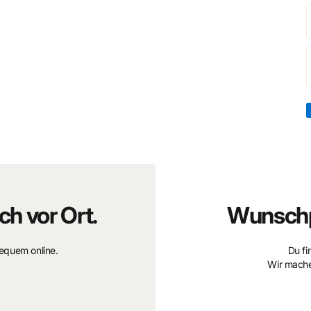
os mêlant mystère, suspense et aviation, ce premier Hors-
n Cooper.
f)
, idéal pour les collectionneurs recherchant un album de
ch vor Ort.
Wunschp
bequem online.
Du fi
Wir mache