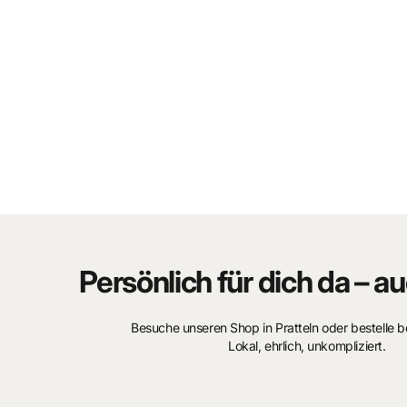
L'album contient les histoires suivantes :
Chibou
O.V.N.I.
Prémonition ?
Coup au but !
Grâce au dessin réaliste d'Albert Weinberg et à des scénari
Série constitue une pièce essentielle de toute collection Da
Cet exemplaire est proposé en
état Z0 – Mint (comme neu
qualité irréprochable.
Persönlich für dich da – au
Détails du produit
Besuche unseren Shop in Pratteln oder bestelle 
Lokal, ehrlich, unkompliziert.
Série : Dan Cooper Hors-Série
Tome : 1
Titre :
Mystères et secrets