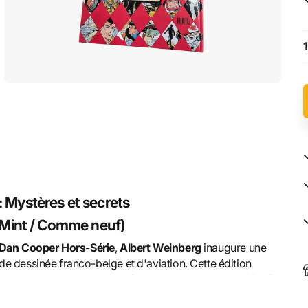
1
 Mystères et secrets
 (Mint / Comme neuf)
Dan Cooper Hors-Série
,
Albert Weinberg
inaugure une
e dessinée franco-belge et d'aviation. Cette édition
t une aventure totalement inédite, auparavant jamais éditée