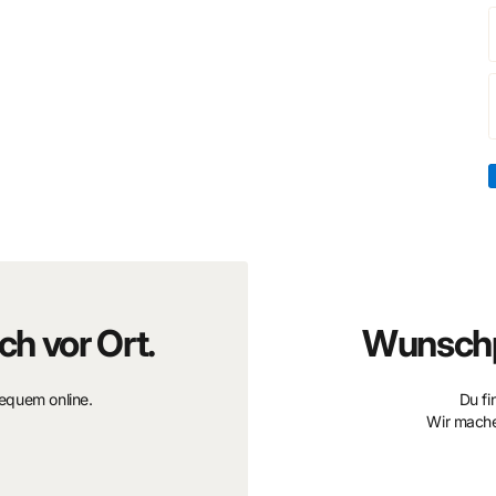
ch vor Ort.
Wunschp
bequem online.
Du fi
Wir mache