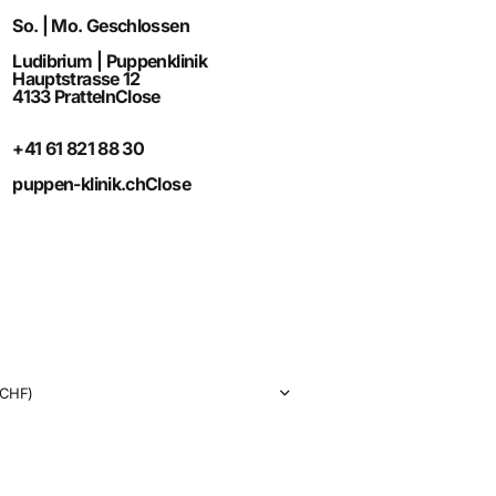
So. | Mo. Geschlossen
Ludibrium | Puppenklinik
Hauptstrasse 12
4133 Pratteln
Close
+41 61 821 88 30
puppen-klinik.ch
Close
CHF)