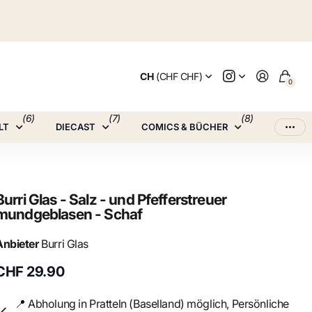
CH
(CHF CHF)
0
(6)
(7)
(8)
LT
DIECAST
COMICS & BÜCHER
Burri Glas - Salz - und Pfefferstreuer
mundgeblasen - Schaf
Anbieter
Burri Glas
CHF 29.90
📍 Abholung in Pratteln (Baselland) möglich, Persönliche