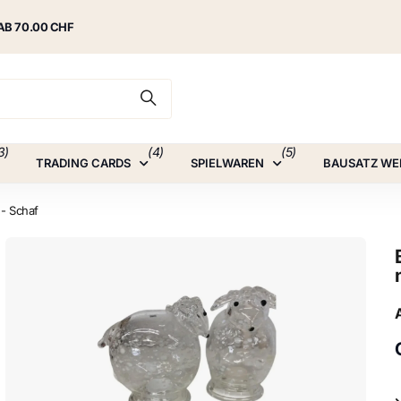
AB 70.00 CHF
3)
(4)
(5)
TRADING CARDS
SPIELWAREN
BAUSATZ WE
 - Schaf