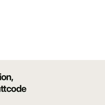
ion,
attcode