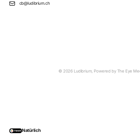
cb@ludibrium.ch
©
2026
Ludibrium, Powered by The Eye Me
Natürlich