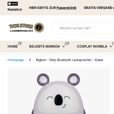
Puppenklinik
HIER GEHTS ZUR
Puppenklinik
GRATIS VERSAND 
Natürlich
(1)
(2)
(
HOME
BELIEBTE MARKEN
COSPLAY WORBLA
Homepage
Bigben - Kids Bluetooth Lautsprecher - Koala