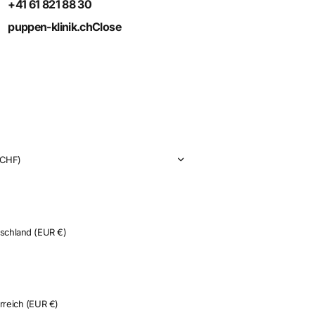
+41 61 821 88 30
puppen-klinik.ch
Close
CHF)
tschland
(EUR €)
kreich
(EUR €)
en
(EUR €)
rreich
(EUR €)