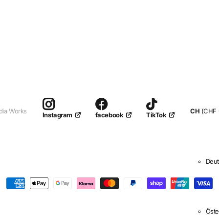
dia Works
CH
(CHF 
facebook
TikTok
Instagram
Deu
Fran
Itali
Öste