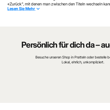
«Zurück", mit denen man zwischen den Titeln wechseln kann
Lesen Sie
Mehr
gespeichert sind. Seine Ohren sind in Bewegung! Mit dem ei
anderen die Lautstärke einstellen. Coco kann ein toller Begl
wiederaufladbaren Akkus kann es überallhin mitgenommen 
Nachtlicht, ist Teil der Kinderkollektion Hi Buddies!.
Kabelloser Lautsprecher mit Nachtlicht
Persönlich für dich da – au
Bluetooth 5.0
Max. Ausgangsleistung: 15 Watt
Besuche unseren Shop in Pratteln oder bestelle 
USB-Anschluss (MP3-Wiedergabe)
Lokal, ehrlich, unkompliziert.
Nachtlicht mit einstellbarer Helligkeit
Timer für Musik: 15-30-60 Min.
Bis zu 8 Std. Betriebsdauer
Wiederaufladbarer 1200 mAh Akku
USB-C-Kabel im Lieferumfang enthalten
Flugzeugmodus
Deaktivierung des Bluetooth-Signals