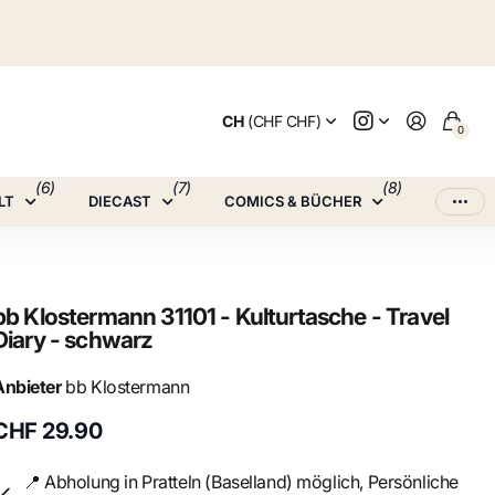
CH
(CHF CHF)
0
(6)
(7)
(8)
LT
DIECAST
COMICS & BÜCHER
bb Klostermann 31101 - Kulturtasche - Travel
Diary - schwarz
Anbieter
bb Klostermann
CHF 29.90
📍 Abholung in Pratteln (Baselland) möglich, Persönliche