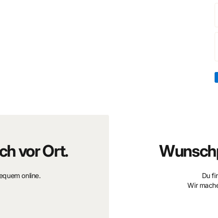
ch vor Ort.
Wunschp
bequem online.
Du fi
Wir mache