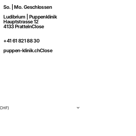
So. | Mo. Geschlossen
Ludibrium | Puppenklinik
Hauptstrasse 12
4133 Pratteln
Close
+41 61 821 88 30
puppen-klinik.ch
Close
CHF)