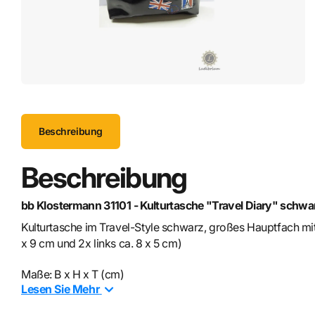
Beschreibung
Beschreibung
bb Klostermann 31101 - Kulturtasche "Travel Diary" schwa
Kulturtasche im Travel-Style schwarz, großes Hauptfach mit
x 9 cm und 2x links ca. 8 x 5 cm)
Maße: B x H x T (cm)
Lesen Sie
Mehr
25 x 19 x 6 cm