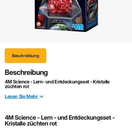
Beschreibung
Beschreibung
4M Science - Lern- und Entdeckungsset - Kristalle
züchten rot
Ab 10 Jahren
Lesen Sie
Mehr
Freue dich daran, glitzernde Kristalle wachsen zu sehen
und stelle sie einem besonderen Schaukasten aus.
4M Science - Lern - und Entdeckungsset -
Kristalle züchten rot
ACHTUNG! Nicht für Kinder unter 3 Jahren geeignet.