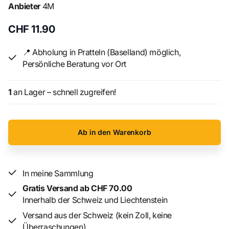
Erstickungsgefahr, da kleine Teile verschluckt oder
Anbieter
4M
eingeatmet werden können.
CHF 11.90
📍 Abholung in Pratteln (Baselland) möglich,
Persönliche Beratung vor Ort
1
an Lager – schnell zugreifen!
Ab in den Warenkorb
In meine Sammlung
Gratis Versand ab CHF 70.00
Innerhalb der Schweiz und Liechtenstein
Versand aus der Schweiz (kein Zoll, keine
Überraschungen)