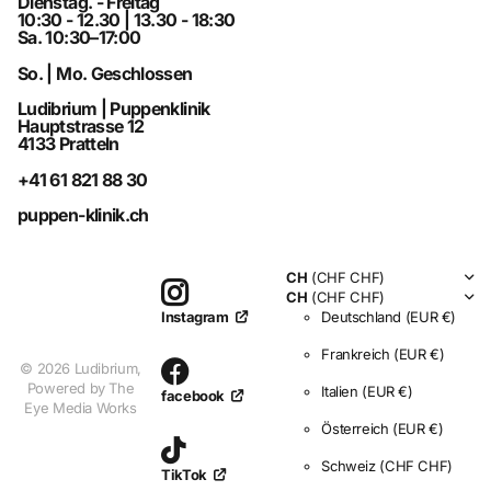
Dienstag. - Freitag
10:30 - 12.30 | 13.30 - 18:30
Sa. 10:30–17:00
So. | Mo. Geschlossen
Ludibrium | Puppenklinik
Hauptstrasse 12
4133 Pratteln
+41 61 821 88 30
puppen-klinik.ch
CH
(CHF CHF)
CH
(CHF CHF)
Deutschland
(EUR €)
Instagram
Frankreich
(EUR €)
©
2026
Ludibrium,
Powered by The
Italien
(EUR €)
facebook
Eye Media Works
Österreich
(EUR €)
Schweiz
(CHF CHF)
TikTok