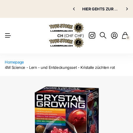
Puppenklinik
HIER GEHTS ZUR
Puppenklinik
GRATIS VERSAND AB 70.00 CHF
HIER GEHTS ZUR
Puppenkli
Puppenkli
Natürlich
CH
(CHF CHF)
0
Homepage
4M Science - Lern - und Entdeckungsset - Kristalle züchten rot